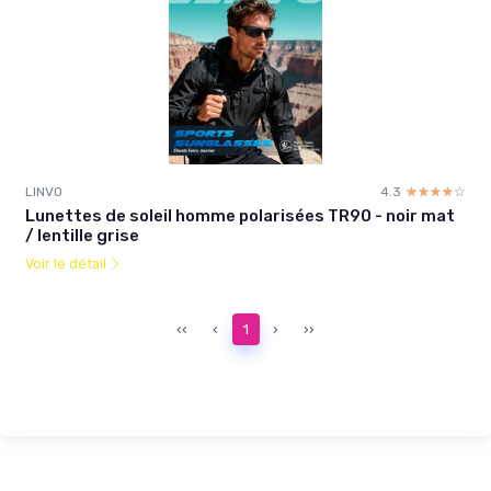
LINVO
4.3
☆☆☆☆☆
★★★★★
Lunettes de soleil homme polarisées TR90 - noir mat
/ lentille grise
Voir le détail
‹‹
‹
1
›
››