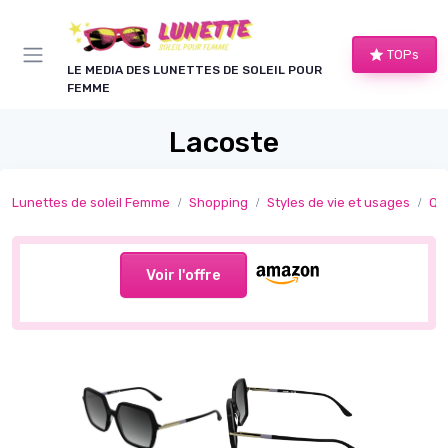
Panneau de gestion des cookies
TOPs
LE MEDIA DES LUNETTES DE SOLEIL POUR
FEMME
Lacoste
Lunettes de soleil Femme
Shopping
Styles de vie et usages
Qu
Voir l'offre