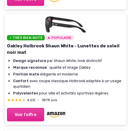
⭐ TRÈS BIEN NOTÉ
🔥 POPULAIRE
Oakley Holbrook Shaun White - Lunettes de soleil
noir mat
＋
Design signature
par Shaun White, look distinctif
＋
Marque reconnue
: qualité et image Oakley
＋
Finition mate
élégante et moderne
＋
Confort
avec coupe classique Holbrook adaptée à un usage
quotidien
＋
Polyvalentes
pour ville et activités sportives légères
★★★★★
★★★★★
4,5/5
—
3878 avis
Voir l'offre