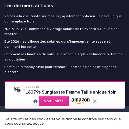
Les derniers articles
Verres à la vue, teinte sur mesure, ajustement opticien : la paire unique
qui remplace trois
70s, 90s, Y2K : comment le vintage solaire se réinvente au lieu de se
répéter
Été 2026 : les silhouettes solaires qui s'imposent en terrasse et
comment les porter
Comment les lunettes de soleil subliment le style vestimentaire femme
au quotidien
L’art du old money style pour femme : lunettes de soleil et élégance
discrète
Lunettes de soleil Femme
Lacoste
L6079s Sunglasses Femme Taille unique Noir
🔥
Voir l'offre
Mentions légales
Politique de confidentialité
Ce site utilise des cookies et vous donne le contrôle sur ceux que
© Lunettes de soleil Femme 2026
vous souhaitez activer