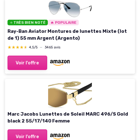
⭐ TRÈS BIEN NOTÉ
🔥 POPULAIRE
Ray-Ban Aviator Montures de lunettes Mixte (lot
de 1) 55 mm Argent (Argento)
★★★★★
★★★★★
4,5/5
—
3465 avis
Voir l'offre
Marc Jacobs Lunettes de Soleil MARC 496/S Gold
black 2 55/17/140 Femme
Voir l'offre