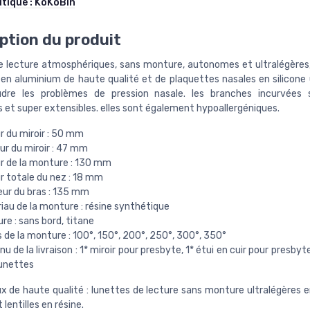
utique :
KoKoBin
ption du produit
e lecture atmosphériques, sans monture, autonomes et ultralégères
 en aluminium de haute qualité et de plaquettes nasales en silicone 
udre les problèmes de pression nasale. les branches incurvées 
s et super extensibles. elles sont également hypoallergéniques.
r du miroir : 50 mm
ur du miroir : 47 mm
ur de la monture : 130 mm
r totale du nez : 18 mm
eur du bras : 135 mm
iau de la monture : résine synthétique
e : sans bord, titane
 de la monture : 100°, 150°, 200°, 250°, 300°, 350°
u de la livraison : 1* miroir pour presbyte, 1* étui en cuir pour presbyte
lunettes
x de haute qualité : lunettes de lecture sans monture ultralégères en
 lentilles en résine.