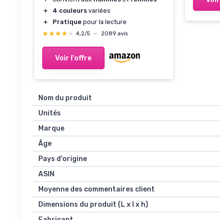
＋
4 couleurs
variées
＋
Pratique
pour la lecture
★★★★★
★★★★★
4,2/5
—
2089 avis
Voir l'offre
Nom du produit
Unités
Marque
Âge
Pays d'origine
ASIN
Moyenne des commentaires client
Dimensions du produit (L x l x h)
Fabricant