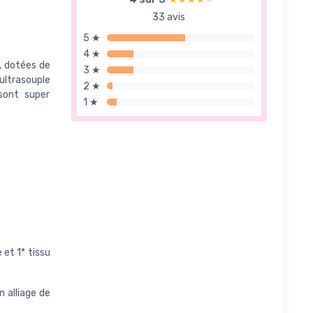
33 avis
5 ★
4 ★
, dotées de
3 ★
ultrasouple
2 ★
sont super
1 ★
 et 1* tissu
 alliage de