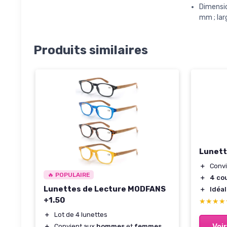
Dimensio
mm ; lar
Produits similaires
Lunett
＋
Conv
🔥 POPULAIRE
＋
4 co
Lunettes de Lecture MODFANS
＋
Idéal
+1.50
★★★★
★★★★
＋
Lot de 4 lunettes
Voir
＋
Convient aux
hommes
et
femmes