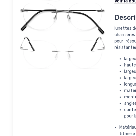
Voir la bo
Descri
lunettes d
charnières
pour réso
résistante
largeu
haute
large
largeu
longu
matér
montur
angles
conten
pour 
Matériau
titane et