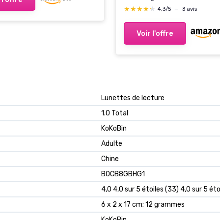
★★★★★
★★★★★
4,3/5
—
3 avis
Voir l'offre
‎Lunettes de lecture
‎1.0 Total
‎KoKoBin
‎Adulte
‎Chine
B0CB8GBHG1
4,0 4,0 sur 5 étoiles (33) 4,0 sur 5 éto
6 x 2 x 17 cm; 12 grammes
KoKoBin