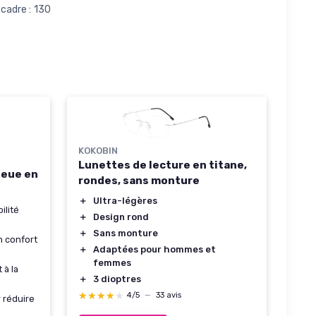
 cadre : 130
KOKOBIN
Lunettes de lecture en titane,
leue en
rondes, sans monture
＋
Ultra-légères
ilité
＋
Design rond
＋
Sans monture
n confort
＋
Adaptées pour hommes et
femmes
 à la
＋
3 dioptres
★★★★★
★★★★★
4/5
—
33 avis
 réduire