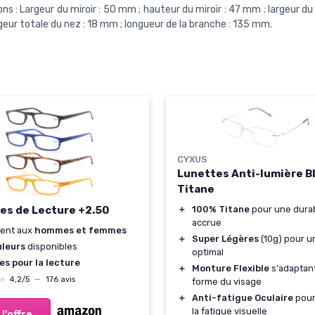
ns : Largeur du miroir : 50 mm ; hauteur du miroir : 47 mm ; largeur du
geur totale du nez : 18 mm ; longueur de la branche : 135 mm.
CYXUS
Lunettes Anti-lumière B
Titane
es de Lecture +2.50
＋
100% Titane
pour une durab
accrue
ient aux
hommes et femmes
＋
Super Légères
(10g) pour u
uleurs
disponibles
optimal
es pour la lecture
＋
Monture Flexible
s'adaptant
★
★
4,2/5
—
176 avis
forme du visage
＋
Anti-fatigue Oculaire
pour
la fatigue visuelle
 l'offre