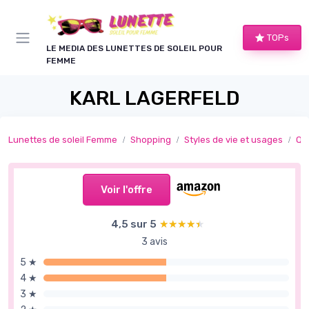
Panneau de gestion des cookies
TOPs
LE MEDIA DES LUNETTES DE SOLEIL POUR
FEMME
KARL LAGERFELD
Lunettes de soleil Femme
Shopping
Styles de vie et usages
Qu
Voir l'offre
4,5 sur 5
★★★★★
★★★★★
3 avis
5 ★
4 ★
3 ★