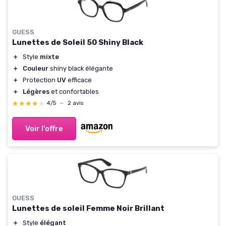
GUESS
Lunettes de Soleil 50 Shiny Black
＋
Style
mixte
＋
Couleur
shiny black élégante
＋
Protection
UV
efficace
＋
Légères
et confortables
★★★★★
★★★★★
4/5
—
2 avis
Voir l'offre
GUESS
Lunettes de soleil Femme Noir Brillant
＋
Style
élégant