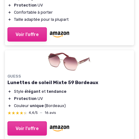
＋
Protection
UV
＋
Confortable à porter
＋
Taille adaptée pour la plupart
Voir l'offre
GUESS
Lunettes de soleil Mixte 59 Bordeaux
＋
Style
élégant
et
tendance
＋
Protection
UV
＋
Couleur
unique
(Bordeaux)
★★★★★
★★★★★
4,4/5
—
16 avis
Voir l'offre