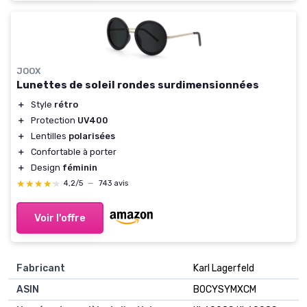
JOOX
Lunettes de soleil rondes surdimensionnées
＋
Style
rétro
＋
Protection
UV400
＋
Lentilles
polarisées
＋
Confortable à porter
＋
Design
féminin
★★★★★
★★★★★
4,2/5
—
743 avis
Voir l'offre
Fabricant
Karl Lagerfeld
ASIN
B0CYSYMXCM