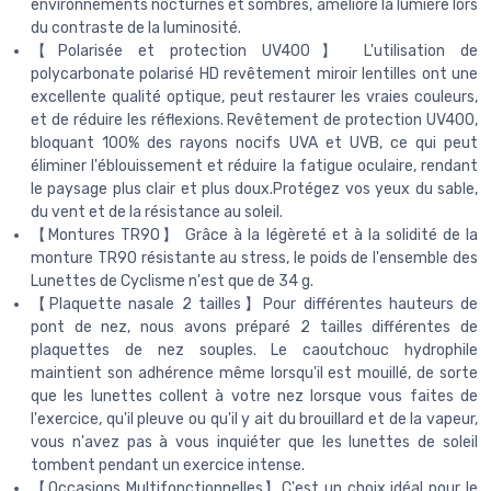
environnements nocturnes et sombres, améliore la lumière lors
du contraste de la luminosité.
【Polarisée et protection UV400】 L'utilisation de
polycarbonate polarisé HD revêtement miroir lentilles ont une
excellente qualité optique, peut restaurer les vraies couleurs,
et de réduire les réflexions. Revêtement de protection UV400,
bloquant 100% des rayons nocifs UVA et UVB, ce qui peut
éliminer l'éblouissement et réduire la fatigue oculaire, rendant
le paysage plus clair et plus doux.Protégez vos yeux du sable,
du vent et de la résistance au soleil.
【Montures TR90】 Grâce à la légèreté et à la solidité de la
monture TR90 résistante au stress, le poids de l'ensemble des
Lunettes de Cyclisme n'est que de 34 g.
【Plaquette nasale 2 tailles】Pour différentes hauteurs de
pont de nez, nous avons préparé 2 tailles différentes de
plaquettes de nez souples. Le caoutchouc hydrophile
maintient son adhérence même lorsqu'il est mouillé, de sorte
que les lunettes collent à votre nez lorsque vous faites de
l'exercice, qu'il pleuve ou qu'il y ait du brouillard et de la vapeur,
vous n'avez pas à vous inquiéter que les lunettes de soleil
tombent pendant un exercice intense.
【Occasions Multifonctionnelles】C'est un choix idéal pour le