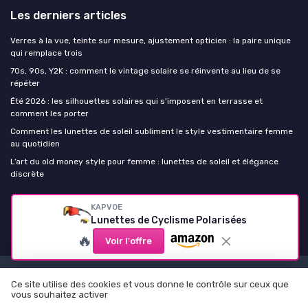
Les derniers articles
Verres à la vue, teinte sur mesure, ajustement opticien : la paire unique
qui remplace trois
70s, 90s, Y2K : comment le vintage solaire se réinvente au lieu de se
répéter
Été 2026 : les silhouettes solaires qui s'imposent en terrasse et
comment les porter
Comment les lunettes de soleil subliment le style vestimentaire femme
au quotidien
L’art du old money style pour femme : lunettes de soleil et élégance
discrète
Lunettes de soleil Femme
KAPVOE
Lunettes de Cyclisme Polarisées
🔥
Voir l'offre
Mentions légales
Politique de confidentialité
Ce site utilise des cookies et vous donne le contrôle sur ceux que
vous souhaitez activer
© Lunettes de soleil Femme 2026