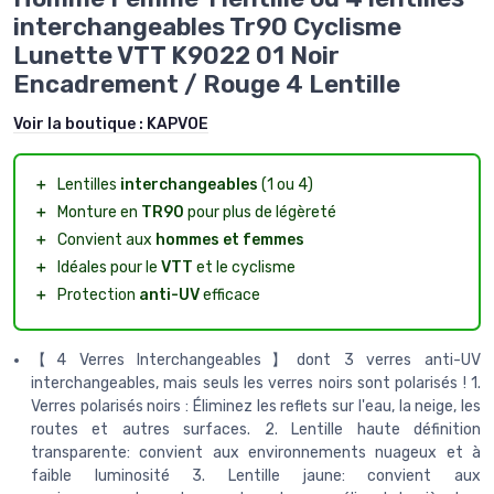
interchangeables Tr90 Cyclisme
Lunette VTT K9022 01 Noir
Encadrement / Rouge 4 Lentille
Voir la boutique :
KAPVOE
＋
Lentilles
interchangeables
(1 ou 4)
＋
Monture en
TR90
pour plus de légèreté
＋
Convient aux
hommes et femmes
＋
Idéales pour le
VTT
et le cyclisme
＋
Protection
anti-UV
efficace
【4 Verres Interchangeables】dont 3 verres anti-UV
interchangeables, mais seuls les verres noirs sont polarisés ! 1.
Verres polarisés noirs : Éliminez les reflets sur l'eau, la neige, les
routes et autres surfaces. 2. Lentille haute définition
transparente: convient aux environnements nuageux et à
faible luminosité 3. Lentille jaune: convient aux