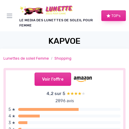
Panneau de gestion des cookies
TOPs
LE MEDIA DES LUNETTES DE SOLEIL POUR
FEMME
KAPVOE
Lunettes de soleil Femme
Shopping
Voir l'offre
4,2 sur 5
★★★★★
★★★★★
2896 avis
5 ★
4 ★
3 ★