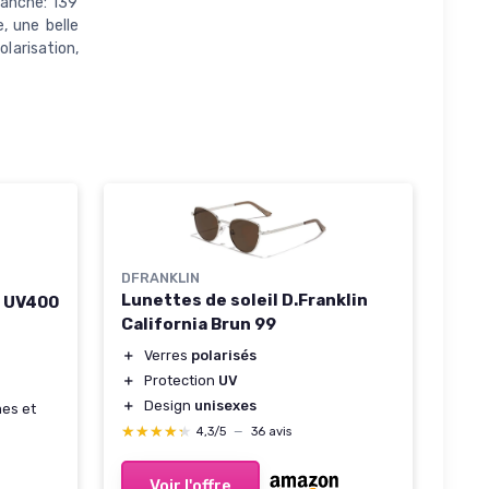
ranche: 139
, une belle
larisation,
DFRANKLIN
Lunettes de soleil D.Franklin
e UV400
California Brun 99
＋
Verres
polarisés
＋
Protection
UV
＋
Design
unisexes
mes et
★★★★★
★★★★★
4,3/5
—
36 avis
Voir l'offre