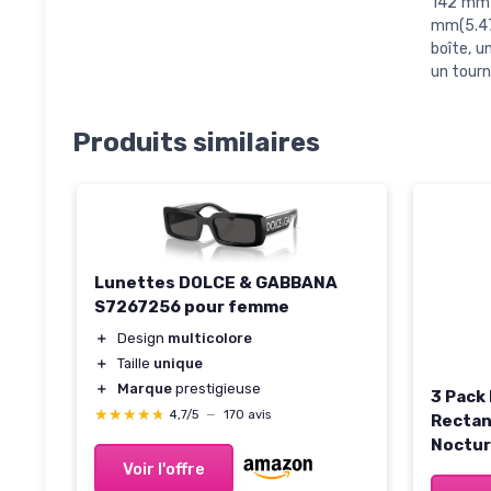
142 mm 
mm(5.47 
boîte, u
un tourn
Produits similaires
Lunettes DOLCE & GABBANA
S7267256 pour femme
＋
Design
multicolore
＋
Taille
unique
＋
Marque
prestigieuse
3 Pack
★★★★★
★★★★★
4,7/5
—
170 avis
Rectan
Noctu
Homme
Voir l'offre