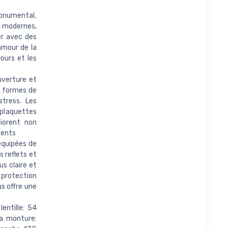
monumental,
t modernes,
er avec des
amour de la
jours et les
uverture et
s formes de
tress. Les
 plaquettes
iorent non
ments
équipées de
s reflets et
us claire et
 protection
s offre une
lentille: 54
la monture: