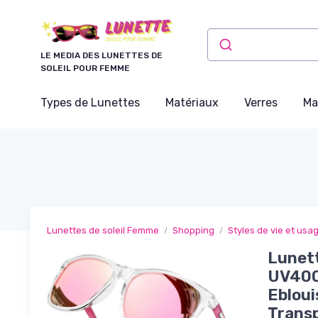
Panneau de gestion des cookies
LE MEDIA DES LUNETTES DE
SOLEIL POUR FEMME
Types de Lunettes
Matériaux
Verres
Ma
Lunettes de soleil Femme
Shopping
Styles de vie et usa
Lunett
UV400 
Eblou
Transp