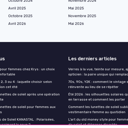
Octobre 2024
Novembre 2024
Avril 2025
Mai 2025
Octobre 2025
Novembre 2025
Avril 2026
Mai 2026
lus
Les derniers articles
 pour femmes chez Krys : un choix
Verres à la vue, teinte sur mesure, 
onfortable
opticien : la paire unique qui remplac
2, 3 ou 4 : laquelle choisir selon
70s, 90s, Y2K : comment le vintage s
ion cet été
réinvente au lieu de se répéter
unettes de soleil après une opération
Été 2026 : les silhouettes solaires q
cte
en terrasse et comment les porter
lunettes de soleil pour femmes aux
Comment les lunettes de soleil subli
es
vestimentaire femme au quotidien
 de Soleil KANASTAL : Polarisées,
L’art du old money style pour femme
 vraiment le coup ?
de soleil et élégance discrète