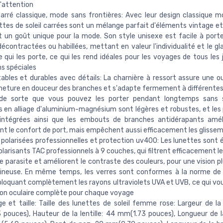
'attention
arré classique, mode sans frontières: Avec leur design classique 
ttes de soleil carrées sont un mélange parfait d'éléments vintage e
t un goût unique pour la mode. Son style unisexe est facile à port
écontractées ou habillées, mettant en valeur l'individualité et le gl
 qui les porte, ce qui les rend idéales pour les voyages de tous les 
s spéciales
bles et durables avec détails: La charnière à ressort assure une o
eture en douceur des branches et s'adapte fermement à différente
 de sorte que vous pouvez les porter pendant longtemps sans s
 en alliage d'aluminium-magnésium sont légères et robustes, et les
intégrées ainsi que les embouts de branches antidérapants amél
t le confort de port, mais empêchent aussi efficacement les glisse
s polarisées professionnelles et protection uv400: Les lunettes sont 
olarisants TAC professionnels à 9 couches, qui filtrent efficacement le
re parasite et améliorent le contraste des couleurs, pour une vision pl
mineuse. En même temps, les verres sont conformes à la norme de
loquant complètement les rayons ultraviolets UVA et UVB, ce qui vou
on oculaire complète pour chaque voyage
e et taille: Taille des lunettes de soleil femme rose: Largeur de la 
pouces), Hauteur de la lentille: 44 mm(1.73 pouces), Longueur de 