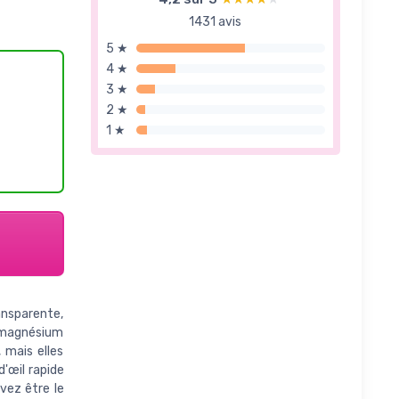
1431 avis
5 ★
4 ★
3 ★
2 ★
1 ★
ansparente,
e magnésium
 mais elles
d'œil rapide
vez être le