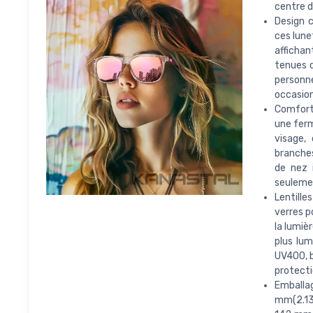
centre d
Design c
ces lune
affichan
tenues d
personne
occasion
Comforta
une ferm
visage,
branches
de nez 
seulemen
Lentille
verres p
la lumiè
plus lu
UV400, b
protecti
Emballag
mm(2.13 