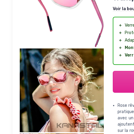
Voir la bo
＋
Verr
＋
Prot
＋
Adap
＋
Mon
＋
Verr
Rose rêv
pratiqu
avec un 
ajoutent
sur la r