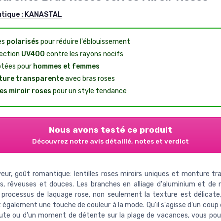
utique :
KANASTAL
es
polarisés
pour réduire l'éblouissement
ection
UV400
contre les rayons nocifs
tées pour
hommes et femmes
ture transparente
avec bras roses
es miroir roses
pour un style tendance
Nous avons testé ce produit
Découvrez notre avis détaillé, notes et verdict
eur, goût romantique: lentilles roses miroirs uniques et monture tr
es, rêveuses et douces. Les branches en alliage d'aluminium et d
processus de laquage rose, non seulement la texture est délicate,
 également une touche de couleur à la mode. Qu'il s'agisse d'un coup 
oute ou d'un moment de détente sur la plage de vacances, vous pou