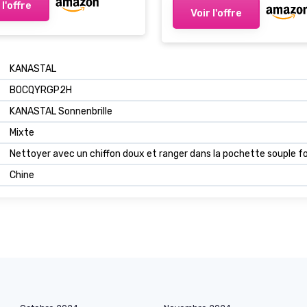
tion UV400 Carrées à
 l'offre
Voir l'offre
 Pont, Classiques
e Aviateur Lunette 70s
a Conduite
KANASTAL
B0CQYRGP2H
KANASTAL Sonnenbrille
Mixte
Nettoyer avec un chiffon doux et ranger dans la pochette souple fo
Chine