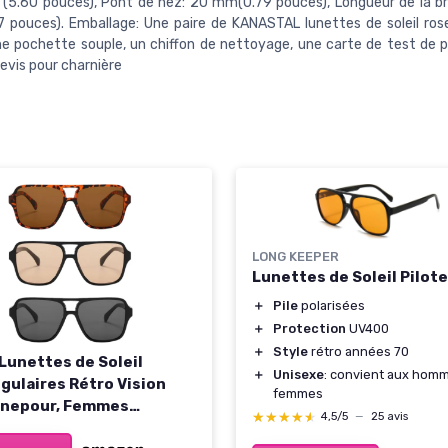
(5.60 pouces), Pont de nez: 20 mm(0.79 pouces), Longueur de la b
pouces). Emballage: Une paire de KANASTAL lunettes de soleil rose
ne pochette souple, un chiffon de nettoyage, une carte de test de po
evis pour charnière
LONG KEEPER
Lunettes de Soleil Pilot
＋
Pile
polarisées
＋
Protection
UV400
＋
Style
rétro années 70
 Lunettes de Soleil
＋
Unisexe
: convient aux hom
gulaires Rétro Vision
femmes
rnepour, Femmes
★★★★★
★★★★★
4,5/5
—
25 avis
s Lunettes de