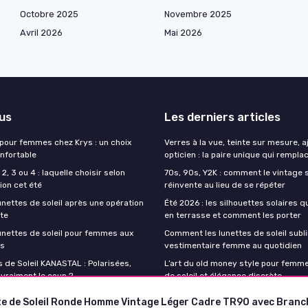
Octobre 2025
Novembre 2025
Avril 2026
Mai 2026
lus
Les derniers articles
 pour femmes chez Krys : un choix
Verres à la vue, teinte sur mesure, 
onfortable
opticien : la paire unique qui remplac
2, 3 ou 4 : laquelle choisir selon
70s, 90s, Y2K : comment le vintage s
ion cet été
réinvente au lieu de se répéter
unettes de soleil après une opération
Été 2026 : les silhouettes solaires q
cte
en terrasse et comment les porter
lunettes de soleil pour femmes aux
Comment les lunettes de soleil subli
es
vestimentaire femme au quotidien
 de Soleil KANASTAL : Polarisées,
L’art du old money style pour femme
 vraiment le coup ?
de soleil et élégance discrète