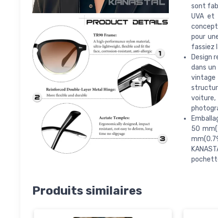
sont fab
UVA et 
concepti
pour une
fassiez l
Design r
dans un 
vintage 
structur
voiture,
photogra
Emballage
50 mm(1
mm(0.79 
KANASTAL
pochette
Produits similaires