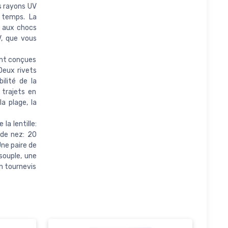
s rayons UV
 temps. La
t aux chocs
V, que vous
ont conçues
Deux rivets
ilité de la
 trajets en
a plage, la
la lentille:
 de nez: 20
ne paire de
souple, une
n tournevis