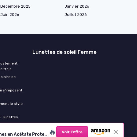
Décembre 2025
Janvier 2026
Juin 2026
Juillet 2026
Lunettes de soleil Femme
ajustement
e trois
olaire se
ui s'imposent
ment le style
 : lunettes
🔥
Voir l'offre
Lunettes de Soleil Femme Polarisées Rétro Lunette de Soleil Ronde Homme Vintage Léger Cadre TR90 avec Branches en Acétate Protection UV400 Monture Noir Vert/Lentille Marron dans l'image