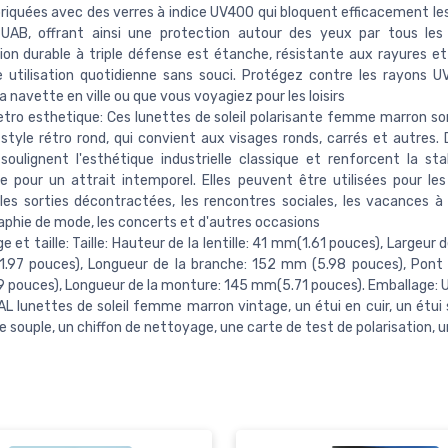
riquées avec des verres à indice UV400 qui bloquent efficacement le
UAB, offrant ainsi une protection autour des yeux par tous les
on durable à triple défense est étanche, résistante aux rayures e
 utilisation quotidienne sans souci. Protégez contre les rayons U
a navette en ville ou que vous voyagiez pour les loisirs
etro esthetique: Ces lunettes de soleil polarisante femme marron s
style rétro rond, qui convient aux visages ronds, carrés et autres. 
soulignent l'esthétique industrielle classique et renforcent la stab
e pour un attrait intemporel. Elles peuvent être utilisées pour les
 les sorties décontractées, les rencontres sociales, les vacances à l
phie de mode, les concerts et d'autres occasions
 et taille: Taille: Hauteur de la lentille: 41 mm(1.61 pouces), Largeur de 
.97 pouces), Longueur de la branche: 152 mm (5.98 pouces), Pont
pouces), Longueur de la monture: 145 mm(5.71 pouces). Emballage: U
 lunettes de soleil femme marron vintage, un étui en cuir, un étui 
 souple, un chiffon de nettoyage, une carte de test de polarisation, u