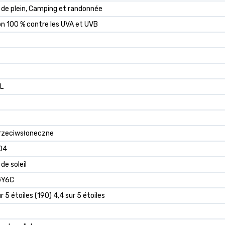
 de plein, Camping et randonnée
n 100 % contre les UVA et UVB
L
przeciwsłoneczne
04
de soleil
GY6C
r 5 étoiles (190) 4,4 sur 5 étoiles