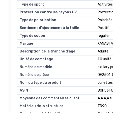
Type de sport
Activités
Protection contre les rayons UV
Protectio
Type de polarisation
Polarisée
Sentiment d’ajustement à la taille
Positif
Type de coupe
régulier
Marque
KANASTA
Description de la tranche d'âge
Adulte
Unité de comptage
1.0 unité
Numéro de modèle
okulary 
Numéro de pièce
DE2501-
Nom du type du produit
Lunettes 
ASIN
B0F53T
Moyenne des commentaires client
4,4 4,4 su
Matériau de la structure
TR90