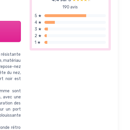
190 avis
5 ★
4 ★
3 ★
2 ★
1 ★
 résistante
e, matériau
 Repose-nez
ête du nez,
rt noir est
femme sont
s, avec une
uration des
our un port
éblouissante
ronde rétro