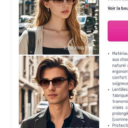
Voir la bo
Matériau
aux choc
naturel 
ergonomi
confort
soigneus
Lentill
fabriqué
transmis
vraies 
prolongé
(comme l
Protect