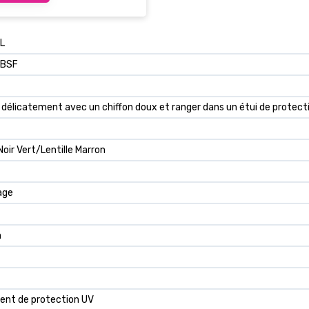
L
BSF
délicatement avec un chiffon doux et ranger dans un étui de protection
oir Vert/Lentille Marron
age
n
nt de protection UV