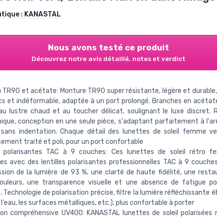
utique :
KANASTAL
Nous avons testé ce produit
Découvrez notre avis détaillé, notes et verdict
 TR90 et acétate: Monture TR90 super résistante, légère et durable,
s et indéformable, adaptée à un port prolongé. Branches en acétat
au lustre chaud et au toucher délicat, soulignant le luxe discret.
que, conception en une seule pièce, s'adaptant parfaitement à l'ar
 sans indentation. Chaque détail des lunettes de soleil femme ve
ement traité et poli, pour un port confortable
es polarisantes TAC à 9 couches: Ces lunettes de soleil rétro 
es avec des lentilles polarisantes professionnelles TAC à 9 couche
sion de la lumière de 93 %, une clarté de haute fidélité, une resta
couleurs, une transparence visuelle et une absence de fatigue p
. Technologie de polarisation précise, filtre la lumière réfléchissante 
'eau, les surfaces métalliques, etc.), plus confortable à porter
ion compréhensive UV400: KANASTAL lunettes de soleil polarisées 