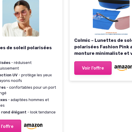
Colmic – Lunettes de sol
polarisées Fashion Pink 
es de soleil polarisées
monture minimaliste et 
s
roses – Légères et éléga
risées
- réduisent
Modèle unisexe pour la 
Voir l'offre
ouissement
l’outdoor et les loisirs –
ection UV
- protège les yeux
officiel Colmic
ayons nocifs
res
- confortables pour un port
ongé
exes
- adaptées hommes et
es
e rond élégant
- look tendance
 l'offre