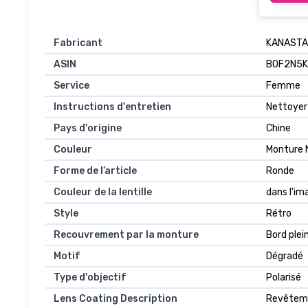
Fabricant
KANASTA
ASIN
B0F2N5K
Service
Femme
Instructions d'entretien
Nettoyer 
Pays d'origine
Chine
Couleur
Monture N
Forme de l’article
Ronde
Couleur de la lentille
dans l'im
Style
Rétro
Recouvrement par la monture
Bord plei
Motif
Dégradé
Type d'objectif
Polarisé
Lens Coating Description
Revêteme