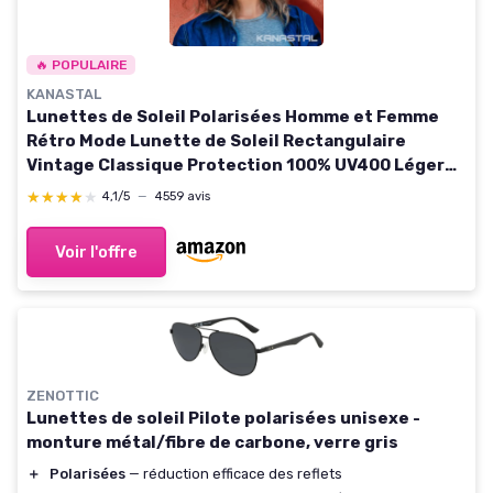
🔥 POPULAIRE
KANASTAL
Lunettes de Soleil Polarisées Homme et Femme
Rétro Mode Lunette de Soleil Rectangulaire
Vintage Classique Protection 100% UV400 Léger
pour Conduite Voyage A02 Verre Miroir Bleu
★★★★★
★★★★★
4,1/5
—
4559 avis
Monture Transparente Sur la photo
Voir l'offre
ZENOTTIC
Lunettes de soleil Pilote polarisées unisexe -
monture métal/fibre de carbone, verre gris
＋
Polarisées
— réduction efficace des reflets