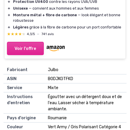
＋
Protection UV400
contre les rayons UVA/UVB
＋
Unisexe
— convient aux hommes et aux femmes
＋
Monture métal + fibre de carbone
— look élégant et bonne
robustesse
＋
Légères
grâce à la fibre de carbone pour un port confortable
★★★★★
★★★★★
4,3/5
—
741 avis
Voir l'offre
Fabricant
Julbo
ASIN
B0DJKGTFKD
Service
Mixte
Instructions
Égoutter avec un détergent doux et de
d'entretien
l'eau. Laisser sécher à température
ambiante.
Pays d'origine
Roumanie
Couleur
Vert Army / Gris Polarisant Catégorie 4