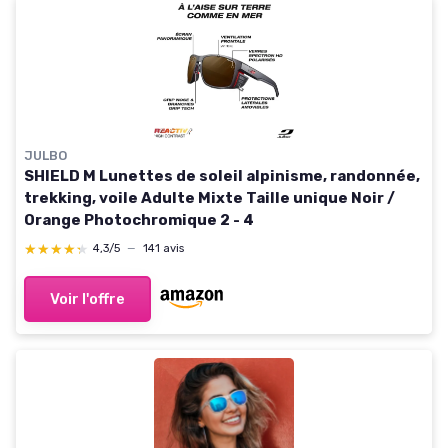
JULBO
SHIELD M Lunettes de soleil alpinisme, randonnée,
trekking, voile Adulte Mixte Taille unique Noir /
Orange Photochromique 2 - 4
★★★★★
★★★★★
4,3/5
—
141 avis
Voir l'offre