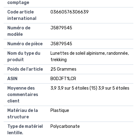
comptage
Code article
03660576306639
international
Numéro de
J5879545
modèle
Numéro de pièce
J5879545
Nom du type du
Lunettes de soleil alpinisme, randonnée,
produit
trekking
Poids de l'article
25 Grammes
ASIN
B0DJFT1LCR
Moyenne des
3,9 3,9 sur 5 étoiles (15) 3,9 sur 5 étoiles
commentaires
client
Matériau de la
Plastique
structure
Type de matériel
Polycarbonate
lentille.