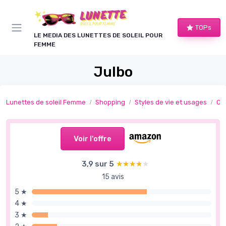
Panneau de gestion des cookies
TOPs
LE MEDIA DES LUNETTES DE SOLEIL POUR
FEMME
Julbo
Lunettes de soleil Femme
Shopping
Styles de vie et usages
Ou
Voir l'offre
3,9 sur 5
★★★★★
★★★★★
15 avis
5 ★
4 ★
3 ★