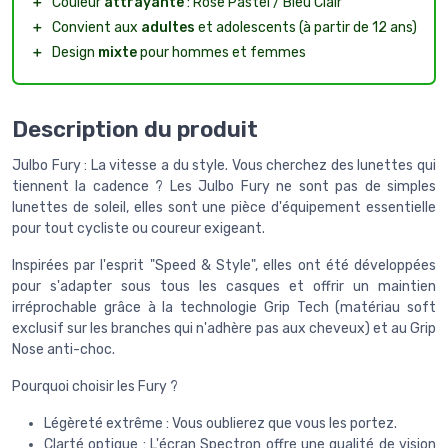
＋
Couleur
attrayante
: Rose Pastel / Bleu Clair
＋
Convient aux
adultes
et adolescents (à partir de 12 ans)
＋
Design
mixte
pour hommes et femmes
Description du produit
Julbo Fury : La vitesse a du style. Vous cherchez des lunettes qui
tiennent la cadence ? Les Julbo Fury ne sont pas de simples
lunettes de soleil, elles sont une pièce d'équipement essentielle
pour tout cycliste ou coureur exigeant.
Inspirées par l'esprit "Speed & Style", elles ont été développées
pour s'adapter sous tous les casques et offrir un maintien
irréprochable grâce à la technologie Grip Tech (matériau soft
exclusif sur les branches qui n'adhère pas aux cheveux) et au Grip
Nose anti-choc.
Pourquoi choisir les Fury ?
Légèreté extrême : Vous oublierez que vous les portez.
Clarté optique : L'écran Spectron offre une qualité de vision