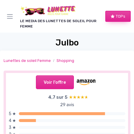
Panneau de gestion des cookies
TOPs
LE MEDIA DES LUNETTES DE SOLEIL POUR
FEMME
Julbo
Lunettes de soleil Femme
Shopping
Voir l'offre
4,7 sur 5
★★★★★
★★★★★
29 avis
5 ★
4 ★
3 ★