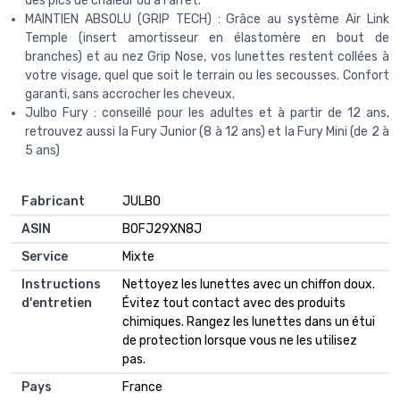
des pics de chaleur ou à l'arrêt.
MAINTIEN ABSOLU (GRIP TECH) : Grâce au système Air Link
Temple (insert amortisseur en élastomère en bout de
branches) et au nez Grip Nose, vos lunettes restent collées à
votre visage, quel que soit le terrain ou les secousses. Confort
garanti, sans accrocher les cheveux.
Julbo Fury : conseillé pour les adultes et à partir de 12 ans,
retrouvez aussi la Fury Junior (8 à 12 ans) et la Fury Mini (de 2 à
5 ans)
Fabricant
JULBO
ASIN
B0FJ29XN8J
Service
Mixte
Instructions
Nettoyez les lunettes avec un chiffon doux.
d'entretien
Évitez tout contact avec des produits
chimiques. Rangez les lunettes dans un étui
de protection lorsque vous ne les utilisez
pas.
Pays
France