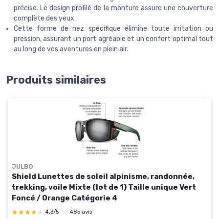
précise. Le design profilé de la monture assure une couverture
complète des yeux.
Cette forme de nez spécifique élimine toute irritation ou
pression, assurant un port agréable et un confort optimal tout
au long de vos aventures en plein air.
Produits similaires
JULBO
Shield Lunettes de soleil alpinisme, randonnée,
trekking, voile Mixte (lot de 1) Taille unique Vert
Foncé / Orange Catégorie 4
★★★★★
★★★★★
4,3/5
—
485 avis