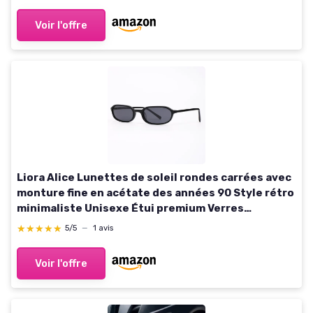
Voir l'offre
Liora Alice Lunettes de soleil rondes carrées avec
monture fine en acétate des années 90 Style rétro
minimaliste Unisexe Étui premium Verres
polarisés Protection UVA/UVB Noir
★★★★★
★★★★★
5/5
—
1 avis
Voir l'offre