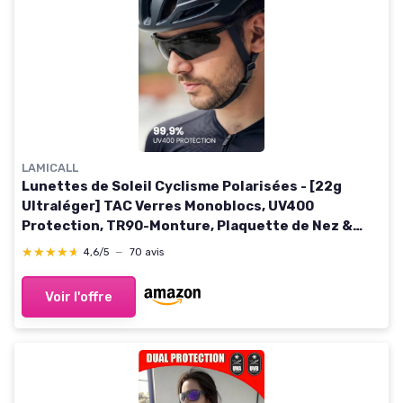
LAMICALL
Lunettes de Soleil Cyclisme Polarisées - [22g
Ultraléger] TAC Verres Monoblocs, UV400
Protection, TR90-Monture, Plaquette de Nez &
Branches Réglable, Lunettes de Soleil Sport pour
★★★★★
★★★★★
4,6/5
—
70 avis
Homme/Femme Monture Noir Brillant - Verres Gris
Voir l'offre