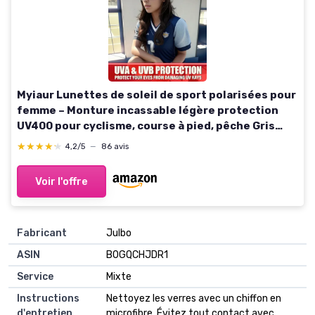
Myiaur Lunettes de soleil de sport polarisées pour
femme – Monture incassable légère protection
UV400 pour cyclisme, course à pied, pêche Gris
Clair/Violet
★★★★★
★★★★★
4,2/5
—
86 avis
Voir l'offre
Fabricant
Julbo
ASIN
B0GQCHJDR1
Service
Mixte
Instructions
Nettoyez les verres avec un chiffon en
d'entretien
microfibre. Évitez tout contact avec