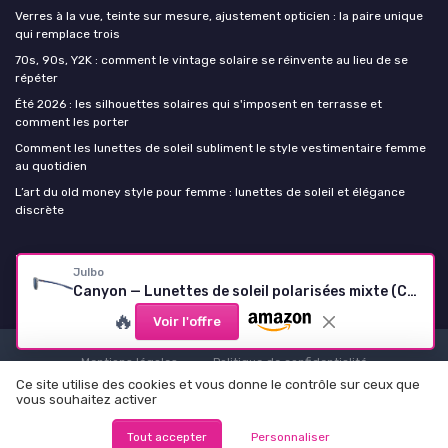
Verres à la vue, teinte sur mesure, ajustement opticien : la paire unique
qui remplace trois
70s, 90s, Y2K : comment le vintage solaire se réinvente au lieu de se
répéter
Été 2026 : les silhouettes solaires qui s'imposent en terrasse et
comment les porter
Comment les lunettes de soleil subliment le style vestimentaire femme
au quotidien
L’art du old money style pour femme : lunettes de soleil et élégance
discrète
Lunettes de soleil Femme
Julbo
Canyon — Lunettes de soleil polarisées mixte (Cristal/Bleu)
🔥
Voir l'offre
Mentions légales
Politique de confidentialité
Ce site utilise des cookies et vous donne le contrôle sur ceux que
© Lunettes de soleil Femme 2026
vous souhaitez activer
Tout accepter
Personnaliser