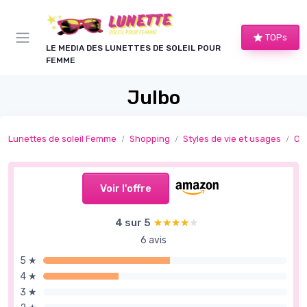
Panneau de gestion des cookies
TOPs
LE MEDIA DES LUNETTES DE SOLEIL POUR
FEMME
Julbo
Lunettes de soleil Femme
Shopping
Styles de vie et usages
Ou
Voir l'offre
4 sur 5
★★★★★
★★★★★
6 avis
5 ★
4 ★
3 ★