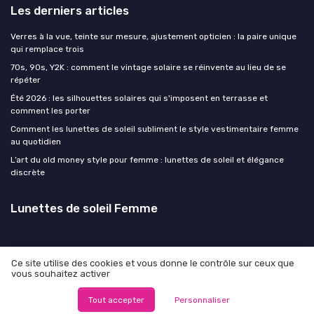
Les derniers articles
Verres à la vue, teinte sur mesure, ajustement opticien : la paire unique
qui remplace trois
70s, 90s, Y2K : comment le vintage solaire se réinvente au lieu de se
répéter
Été 2026 : les silhouettes solaires qui s'imposent en terrasse et
comment les porter
Comment les lunettes de soleil subliment le style vestimentaire femme
au quotidien
L’art du old money style pour femme : lunettes de soleil et élégance
discrète
Lunettes de soleil Femme
Ce site utilise des cookies et vous donne le contrôle sur ceux que
vous souhaitez activer
Mentions légales
Politique de confidentialité
© Lunettes de soleil Femme 2026
Tout accepter
Personnaliser