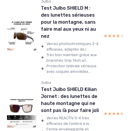
Julbo
Test Julbo SHIELD M :
des lunettes sérieuses
pour la montagne, sans
faire mal aux yeux ni au
★★★★★
★★★★★
nez
Verres photochromiques 2-4
+
efficaces, adaptés de l...
Très bon maintien grâce aux
+
branches Grip Tech et...
Protection latérale sérieuse
+
avec coques amovibles...
Julbo
Test Julbo SHIELD Kilian
Jornet : des lunettes de
haute montagne qui ne
sont pas là pour faire joli
★★★★★
★★★★★
Verres REACTIV 0-4 très
+
efficaces de l’ombre à la...
Forme enveloppante et