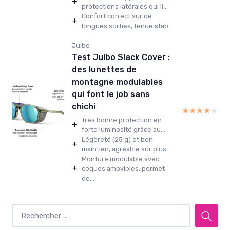
+
protections latérales qui li...
Confort correct sur de
+
longues sorties, tenue stab...
Julbo
Test Julbo Slack Cover :
des lunettes de
montagne modulables
qui font le job sans
chichi
★★★★★
★★★★★
Très bonne protection en
+
forte luminosité grâce au...
Légèreté (25 g) et bon
+
maintien, agréable sur plus...
Monture modulable avec
+
coques amovibles, permet
de...