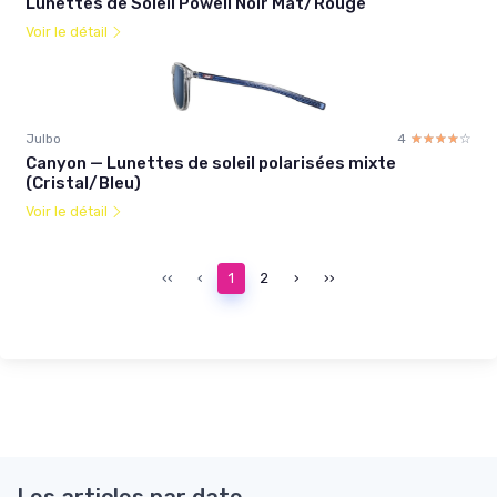
Lunettes de Soleil Powell Noir Mat/Rouge
Voir le détail
Julbo
4
☆☆☆☆☆
★★★★★
Canyon — Lunettes de soleil polarisées mixte
(Cristal/Bleu)
Voir le détail
‹‹
‹
1
2
›
››
Les articles par date