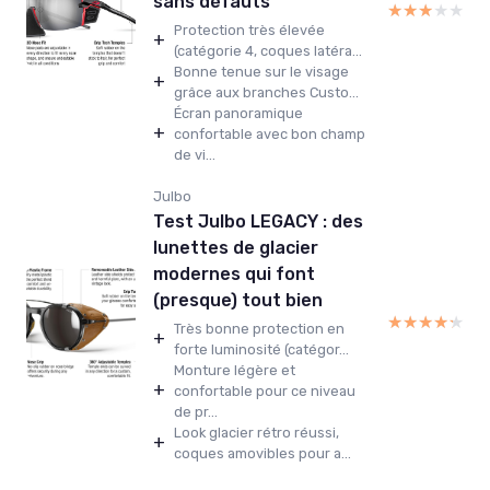
sans défauts
★★★★★
★★★★★
Protection très élevée
+
(catégorie 4, coques latéra...
Bonne tenue sur le visage
+
grâce aux branches Custo...
Écran panoramique
+
confortable avec bon champ
de vi...
Julbo
Test Julbo LEGACY : des
lunettes de glacier
modernes qui font
(presque) tout bien
★★★★★
★★★★★
Très bonne protection en
+
forte luminosité (catégor...
Monture légère et
+
confortable pour ce niveau
de pr...
Look glacier rétro réussi,
+
coques amovibles pour a...