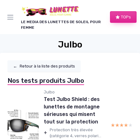
Panneau de gestion des cookies
TOPs
LE MEDIA DES LUNETTES DE SOLEIL POUR
FEMME
Julbo
←
Retour à la liste des produits
Nos tests produits Julbo
Julbo
Test Julbo Shield : des
lunettes de montagne
sérieuses qui misent
tout sur la protection
★★★★★
★★★★★
Protection très élevée
+
(catégorie 4, verres polari...