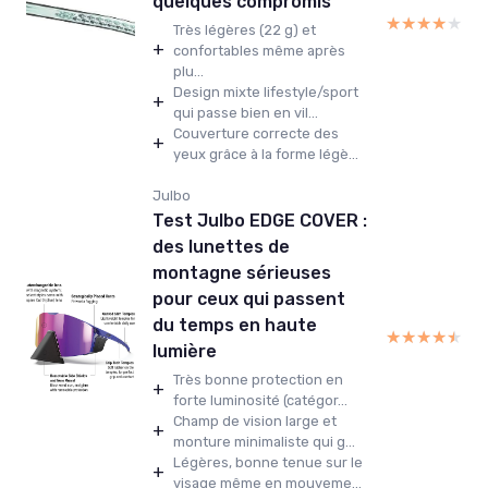
quelques compromis
★★★★★
★★★★★
Très légères (22 g) et
+
confortables même après
plu...
Design mixte lifestyle/sport
+
qui passe bien en vil...
Couverture correcte des
+
yeux grâce à la forme légè...
Julbo
Test Julbo EDGE COVER :
des lunettes de
montagne sérieuses
pour ceux qui passent
du temps en haute
★★★★★
★★★★★
lumière
Très bonne protection en
+
forte luminosité (catégor...
Champ de vision large et
+
monture minimaliste qui g...
Légères, bonne tenue sur le
+
visage même en mouveme...