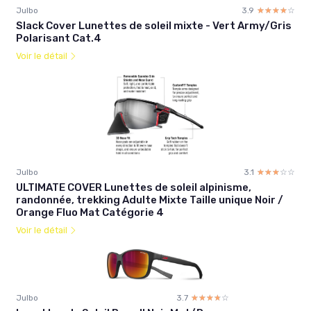
Julbo
3.9
☆☆☆☆☆
★★★★★
Slack Cover Lunettes de soleil mixte - Vert Army/Gris
Polarisant Cat.4
Voir le détail
Julbo
3.1
☆☆☆☆☆
★★★★★
ULTIMATE COVER Lunettes de soleil alpinisme,
randonnée, trekking Adulte Mixte Taille unique Noir /
Orange Fluo Mat Catégorie 4
Voir le détail
Julbo
3.7
☆☆☆☆☆
★★★★★