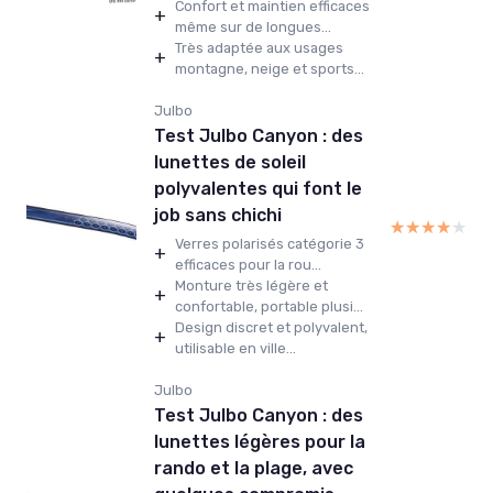
Confort et maintien efficaces
+
même sur de longues...
Très adaptée aux usages
+
montagne, neige et sports...
Julbo
Test Julbo Canyon : des
lunettes de soleil
polyvalentes qui font le
job sans chichi
★★★★★
★★★★★
Verres polarisés catégorie 3
+
efficaces pour la rou...
Monture très légère et
+
confortable, portable plusi...
Design discret et polyvalent,
+
utilisable en ville...
Julbo
Test Julbo Canyon : des
lunettes légères pour la
rando et la plage, avec