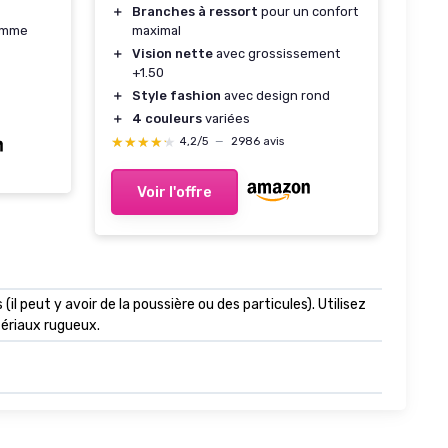
＋
Branches à ressort
pour un confort
maximal
emme
＋
Vision nette
avec grossissement
+1.50
＋
Style fashion
avec design rond
＋
4 couleurs
variées
★★★★★
★★★★★
4,2/5
—
2986 avis
Voir l'offre
(il peut y avoir de la poussière ou des particules). Utilisez
tériaux rugueux.