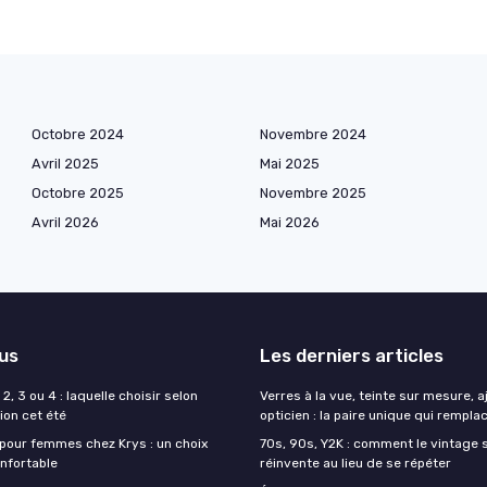
Octobre 2024
Novembre 2024
Avril 2025
Mai 2025
Octobre 2025
Novembre 2025
Avril 2026
Mai 2026
lus
Les derniers articles
2, 3 ou 4 : laquelle choisir selon
Verres à la vue, teinte sur mesure, 
ion cet été
opticien : la paire unique qui remplac
 pour femmes chez Krys : un choix
70s, 90s, Y2K : comment le vintage s
onfortable
réinvente au lieu de se répéter