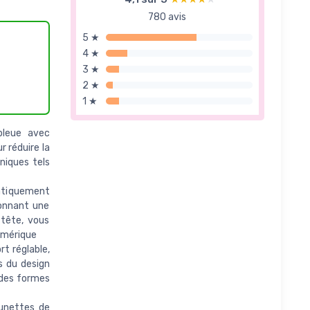
780 avis
5 ★
4 ★
3 ★
2 ★
1 ★
bleue avec
r réduire la
oniques tels
ratiquement
donnant une
 tête, vous
umérique
t réglable,
s du design
t des formes
unettes de