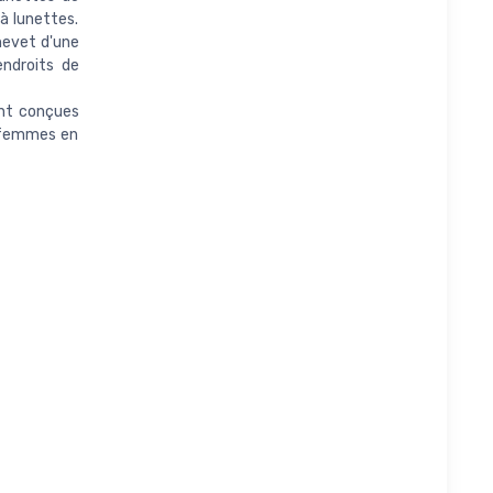
à lunettes.
hevet d'une
endroits de
nt conçues
s femmes en