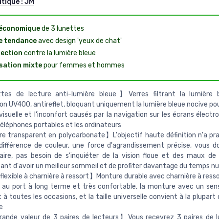
utique :
JM
 économique
de 3 lunettes
e tendance
avec design 'yeux de chat'
ection
contre la lumière bleue
isation mixte
pour femmes et hommes
es de lecture anti-lumière bleue】Verres filtrant la lumière 
on UV400, antireflet, bloquant uniquement la lumière bleue nocive pou
visuelle et l'inconfort causés par la navigation sur les écrans électr
téléphones portables et les ordinateurs
e transparent en polycarbonate】L'objectif haute définition n'a p
différence de couleur, une force d'agrandissement précise, vous 
laire, pas besoin de s'inquiéter de la vision floue et des maux de
nt d'avoir un meilleur sommeil et de profiter davantage du temps n
lexible à charnière à ressort】Monture durable avec charnière à ressor
au port à long terme et très confortable, la monture avec un sen
 à toutes les occasions, et la taille universelle convient à la plupar
e
ande valeur de 3 paires de lecteurs】Vous recevrez 3 paires de l