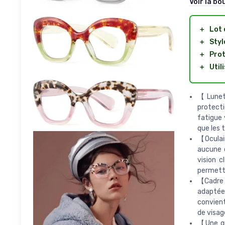
Voir la bo
＋
Lot
＋
Styl
＋
Prot
＋
Util
【Lunett
protecti
fatigue 
que les 
【Oculair
aucune 
vision c
permetta
【Cadre f
adaptée 
convient
de visag
【Une gr