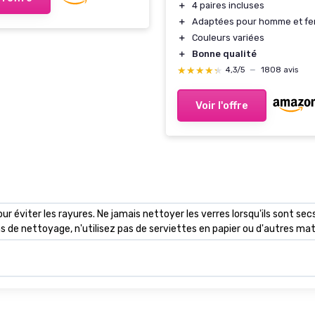
＋
4 paires incluses
＋
Adaptées pour homme et f
＋
Couleurs variées
＋
Bonne qualité
★★★★★
★★★★★
4,3/5
—
1808 avis
Voir l'offre
our éviter les rayures. Ne jamais nettoyer les verres lorsqu'ils sont secs 
s de nettoyage, n'utilisez pas de serviettes en papier ou d'autres ma