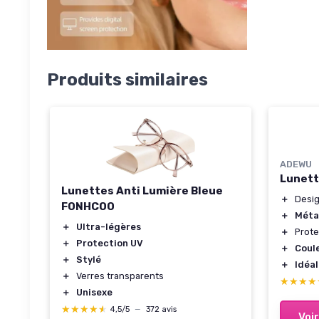
Produits similaires
ADEWU
Lunett
Lunettes Anti Lumière Bleue
＋
Desi
FONHCOO
＋
Méta
＋
Ultra-légères
＋
Prote
＋
Protection UV
＋
Coul
＋
Stylé
＋
Idéa
＋
Verres transparents
★★★★
★★★★
＋
Unisexe
★★★★★
★★★★★
4,5/5
—
372 avis
Voir