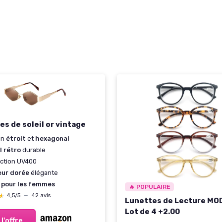
es de soleil or vintage
gn
étroit
et
hexagonal
l rétro
durable
ction UV400
eur dorée
élégante
l pour les femmes
🔥 POPULAIRE
★
★
4,5/5
—
42 avis
Lunettes de Lecture M
Lot de 4 +2.00
 l'offre