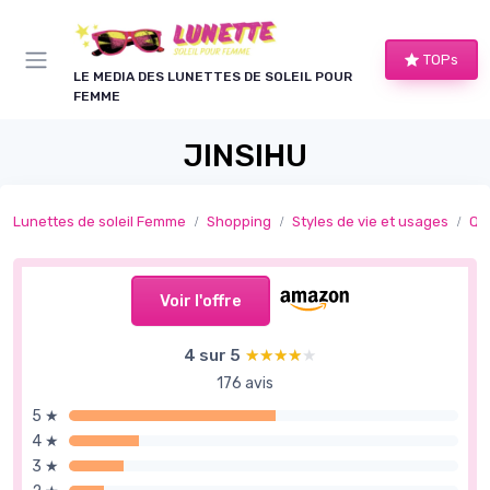
Panneau de gestion des cookies
TOPs
LE MEDIA DES LUNETTES DE SOLEIL POUR
FEMME
JINSIHU
Lunettes de soleil Femme
Shopping
Styles de vie et usages
Qu
Voir l'offre
4 sur 5
★★★★★
★★★★★
176 avis
5 ★
4 ★
3 ★