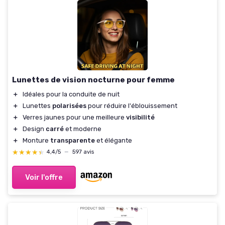
Lunettes de vision nocturne pour femme
＋
Idéales pour la conduite de nuit
＋
Lunettes
polarisées
pour réduire l'éblouissement
＋
Verres jaunes pour une meilleure
visibilité
＋
Design
carré
et moderne
＋
Monture
transparente
et élégante
★★★★★
★★★★★
4,4/5
—
597 avis
Voir l'offre