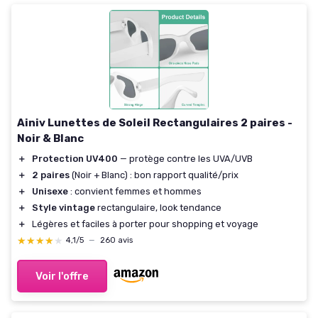
Ainiv Lunettes de Soleil Rectangulaires 2 paires -
Noir & Blanc
＋
Protection UV400
— protège contre les UVA/UVB
＋
2 paires
(Noir + Blanc) : bon rapport qualité/prix
＋
Unisexe
: convient femmes et hommes
＋
Style vintage
rectangulaire, look tendance
＋
Légères et faciles à porter pour shopping et voyage
★★★★★
★★★★★
4,1/5
—
260 avis
Voir l'offre