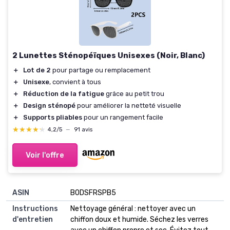
2 Lunettes Sténopéïques Unisexes (Noir, Blanc)
＋
Lot de 2
pour partage ou remplacement
＋
Unisexe
, convient à tous
＋
Réduction de la fatigue
grâce au petit trou
＋
Design sténopé
pour améliorer la netteté visuelle
＋
Supports pliables
pour un rangement facile
★★★★★
★★★★★
4,2/5
—
91 avis
Voir l'offre
ASIN
B0DSFRSPB5
Instructions
Nettoyage général : nettoyer avec un
d'entretien
chiffon doux et humide. Séchez les verres