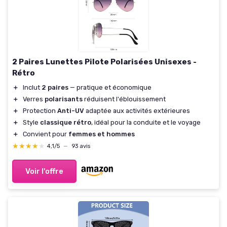
2 Paires Lunettes Pilote Polarisées Unisexes -
Rétro
＋
Inclut
2 paires
— pratique et économique
＋
Verres
polarisants
réduisent l'éblouissement
＋
Protection
Anti-UV
adaptée aux activités extérieures
＋
Style
classique rétro
, idéal pour la conduite et le voyage
＋
Convient pour
femmes et hommes
★★★★★
★★★★★
4,1/5
—
93 avis
Voir l'offre