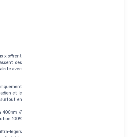
s x offrent
passent des
maliste avec
ifiquement
adien et le
, surtout en
 à 400nm //
ection 100%
ltra-légers