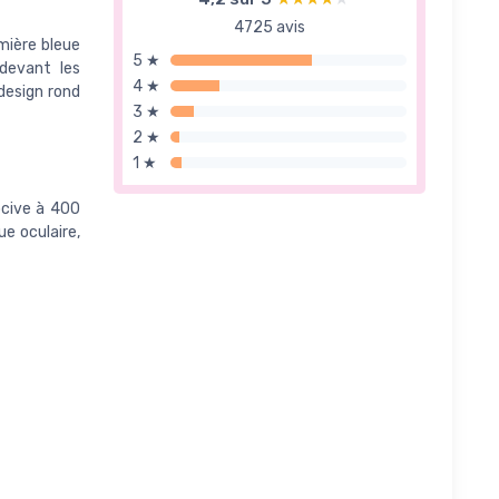
4725 avis
umière bleue
5 ★
 devant les
4 ★
design rond
3 ★
2 ★
1 ★
ocive à 400
ue oculaire,