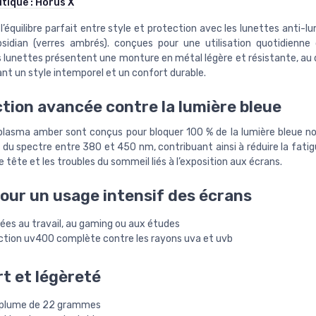
utique :
Horus X
’équilibre parfait entre style et protection avec les lunettes anti-l
sidian (verres ambrés). conçues pour une utilisation quotidienne
s lunettes présentent une monture en métal légère et résistante, au 
ant un style intemporel et un confort durable.
tion avancée contre la lumière bleue
 plasma amber sont conçus pour bloquer 100 % de la lumière bleue n
du spectre entre 380 et 450 nm, contribuant ainsi à réduire la fatig
 tête et les troubles du sommeil liés à l’exposition aux écrans.
pour un usage intensif des écrans
ées au travail, au gaming ou aux études
ction uv400 complète contre les rayons uva et uvb
t et légèreté
 plume de 22 grammes