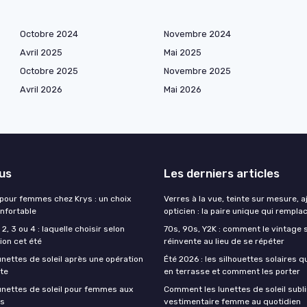
Octobre 2024
Novembre 2024
Avril 2025
Mai 2025
Octobre 2025
Novembre 2025
Avril 2026
Mai 2026
lus
Les derniers articles
 pour femmes chez Krys : un choix
Verres à la vue, teinte sur mesure, 
onfortable
opticien : la paire unique qui remplac
2, 3 ou 4 : laquelle choisir selon
70s, 90s, Y2K : comment le vintage s
ion cet été
réinvente au lieu de se répéter
unettes de soleil après une opération
Été 2026 : les silhouettes solaires q
cte
en terrasse et comment les porter
lunettes de soleil pour femmes aux
Comment les lunettes de soleil subli
es
vestimentaire femme au quotidien