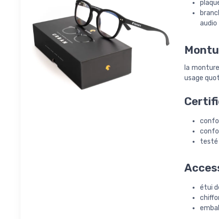
plaqu
branc
audio
Montur
la monture 
usage quot
Certif
confo
confo
testé 
Access
étui d
chiff
embal