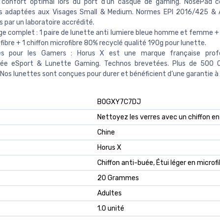
 confort optimal lors du port d'un casque de gaming. NosePad co
s adaptées aux Visages Small & Medium. Normes EPI 2016/425 & 
s par un laboratoire accrédité.
 complet : 1 paire de lunette anti lumiere bleue homme et femme + 1
fibre + 1 chiffon microfibre 80% recyclé qualité 190g pour lunette.
s pour les Gamers : Horus X est une marque française profes
isée eSport & Lunette Gaming. Technos brevetées. Plus de 500 0
Nos lunettes sont conçues pour durer et bénéficient d’une garantie à 
B0GXY7C7DJ
Nettoyez les verres avec un chiffon en
Chine
Horus X
Chiffon anti-buée, Étui léger en microf
20 Grammes
Adultes
1.0 unité