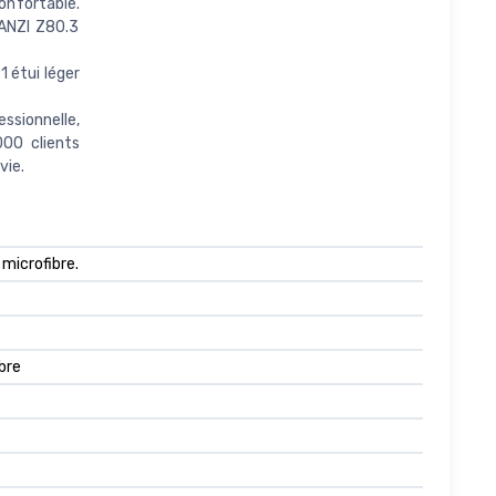
nfortable.
ANZI Z80.3
 étui léger
sionnelle,
00 clients
vie.
 microfibre.
ibre