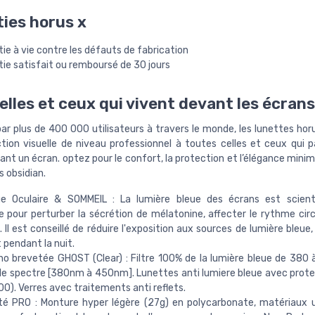
ies horus x
ie à vie contre les défauts de fabrication
ie satisfait ou remboursé de 30 jours
elles et ceux qui vivent devant les écrans
ar plus de 400 000 utilisateurs à travers le monde, les lunettes horu
tion visuelle de niveau professionnel à toutes celles et ceux qui 
nt un écran. optez pour le confort, la protection et l’élégance mini
s obsidian.
gue Oculaire & SOMMEIL : La lumière bleue des écrans est scient
 pour perturber la sécrétion de mélatonine, affecter le rythme circ
 Il est conseillé de réduire l'exposition aux sources de lumière bleue
t pendant la nuit.
o brevetée GHOST (Clear) : Filtre 100% de la lumière bleue de 380
le spectre [380nm à 450nm]. Lunettes anti lumiere bleue avec prot
0). Verres avec traitements anti reflets.
té PRO : Monture hyper légère (27g) en polycarbonate, matériaux u