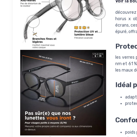
Voir la bo
découvrez l
horus x ob
écrans, ce
épuré, offr
Protec
les verres
nm et 61 % 
les maux de
Idéal 
adapt
prote
Confor
poids