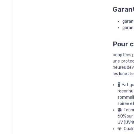
Garant
garant
garant
Pour c
adoptées p
une protec
heures deva
les lunette
🖥️Fati
reconnue
sommeil.
soirée e
👻 Techn
60% sur 
UV (UV40
💎 Quali