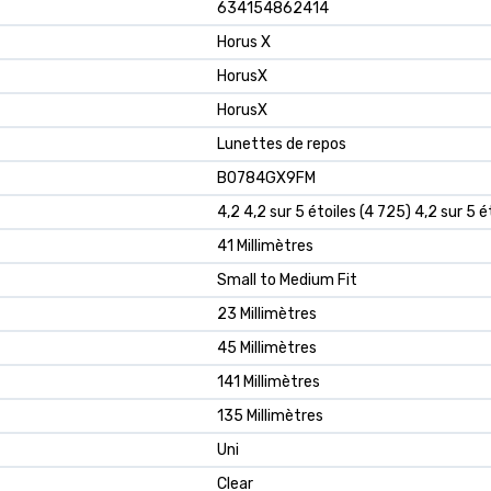
634154862414
Horus X
HorusX
HorusX
Lunettes de repos
B0784GX9FM
4,2 4,2 sur 5 étoiles (4 725) 4,2 sur 5 é
41 Millimètres
Small to Medium Fit
23 Millimètres
45 Millimètres
141 Millimètres
135 Millimètres
Uni
Clear