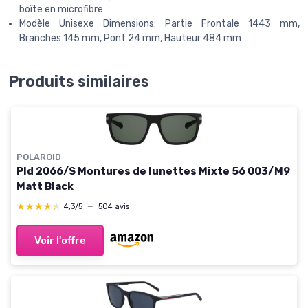
boîte en microfibre
Modèle Unisexe Dimensions: Partie Frontale 1443 mm,
Branches 145 mm, Pont 24 mm, Hauteur 484 mm
Produits similaires
POLAROID
Pld 2066/S Montures de lunettes Mixte 56 003/M9
Matt Black
★★★★★
★★★★★
4,3/5
—
504 avis
Voir l'offre