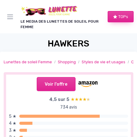
Panneau de gestion des cookies
TOPs
LE MEDIA DES LUNETTES DE SOLEIL POUR
FEMME
HAWKERS
Lunettes de soleil Femme
Shopping
Styles de vie et usages
Qu
Voir l'offre
4,5 sur 5
★★★★★
★★★★★
734 avis
5 ★
4 ★
3 ★