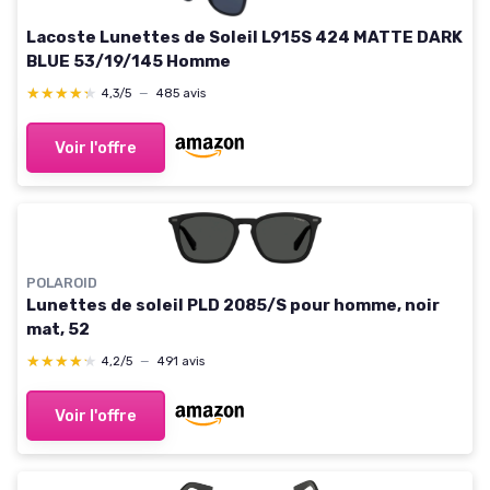
Lacoste Lunettes de Soleil L915S 424 MATTE DARK
BLUE 53/19/145 Homme
★★★★★
★★★★★
4,3/5
—
485 avis
Voir l'offre
POLAROID
Lunettes de soleil PLD 2085/S pour homme, noir
mat, 52
★★★★★
★★★★★
4,2/5
—
491 avis
Voir l'offre