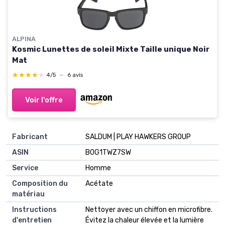
ALPINA
Kosmic Lunettes de soleil Mixte Taille unique Noir
Mat
★★★★★
★★★★★
4/5
—
6 avis
Voir l'offre
Fabricant
SALDUM | PLAY HAWKERS GROUP
ASIN
B0G1TWZ7SW
Service
Homme
Composition du
Acétate
matériau
Instructions
Nettoyer avec un chiffon en microfibre.
d'entretien
Évitez la chaleur élevée et la lumière