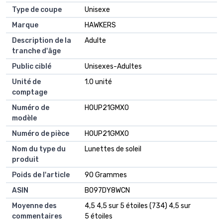
Type de coupe
Unisexe
Marque
HAWKERS
Description de la
Adulte
tranche d'âge
Public ciblé
Unisexes-Adultes
Unité de
1.0 unité
comptage
Numéro de
HOUP21GMX0
modèle
Numéro de pièce
HOUP21GMX0
Nom du type du
Lunettes de soleil
produit
Poids de l'article
90 Grammes
ASIN
B097DY8WCN
Moyenne des
4,5 4,5 sur 5 étoiles (734) 4,5 sur
commentaires
5 étoiles