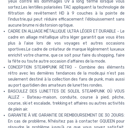
yeux contre les dommages UV à long terme lorsque vous
sortez.Les lentilles polarisées TAC appliquent la technologie de
filtration de revêtement HD à 9 couches à la pointe de
l'industrie,qui peut réduire efficacement l'éblouissement sans
aucune brume ni distorsion optique.
CADRE EN ALLIAGE MÉTALLIQUE ULTRA LÉGER ET DURABLE - Le
cadre en alliage métallique ultra léger garantit que vous êtes
plus à l'aise lors de vos voyages et autres occasions
sportives.Le cadre de créateur de marque légèrement luxueux
enrichit votre charme, que ce soit pour faire du shopping, faire
la fête ou toute autre occasion d'affaires de la mode.
CONCEPTION STEAMPUNK RÉTRO - Combine des éléments
rétro avec les dernières tendances de la mode,qui n'est pas
seulement destiné à la collection des fans de punk, mais aussi
au port quotidien des amateurs de lunettes rondes.
BASCULEZ DES LUNETTES DE SOLEIL STEAMPUNK OÙ VOUS
ALLEZ - Bateau-maison, conduite, course à pied, pêche,
course, ski et escalade, trekking et affaires ou autres activités
de plein air.
GARANTIE À VIE GARANTIE DE REMBOURSEMENT DE 30 JOURS:
En cas de problème, N’hésitez pas à contacter GQUEEN pour
résoudre le problème jusqu’à ce que vous soyez satisfait.