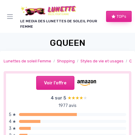
Panneau de gestion des cookies
TOPs
LE MEDIA DES LUNETTES DE SOLEIL POUR
FEMME
GQUEEN
Lunettes de soleil Femme
Shopping
Styles de vie et usages
Qu
Voir l'offre
4 sur 5
★★★★★
★★★★★
1977 avis
5 ★
4 ★
3 ★