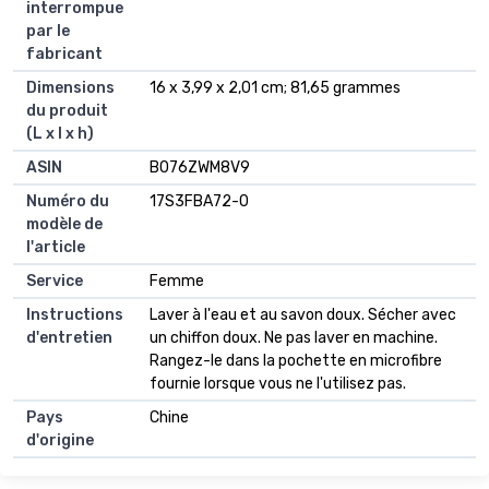
interrompue
par le
fabricant
Dimensions
16 x 3,99 x 2,01 cm; 81,65 grammes
du produit
(L x l x h)
ASIN
B076ZWM8V9
Numéro du
17S3FBA72-0
modèle de
l'article
Service
Femme
Instructions
Laver à l'eau et au savon doux. Sécher avec
d'entretien
un chiffon doux. Ne pas laver en machine.
Rangez-le dans la pochette en microfibre
fournie lorsque vous ne l'utilisez pas.
Pays
Chine
d'origine