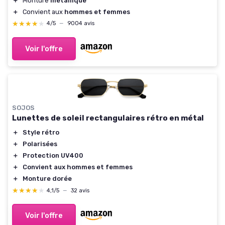
＋
Monture
métallique
＋
Convient aux
hommes et femmes
★★★★★
★★★★★
4/5
—
9004 avis
Voir l'offre
SOJOS
Lunettes de soleil rectangulaires rétro en métal
＋
Style rétro
＋
Polarisées
＋
Protection UV400
＋
Convient aux hommes et femmes
＋
Monture dorée
★★★★★
★★★★★
4,1/5
—
32 avis
Voir l'offre