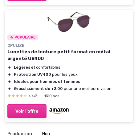
🔥 POPULAIRE
OPULIZE
Lunettes de lecture petit format en métal
argenté UV400
＋
Légères
et confortables
＋
Protection UV400
pour les yeux
＋
Idéales pour hommes et femmes
＋
Grossissement de +3,00
pour une meilleure vision
★★★★★
★★★★★
4,4/5
—
1310 avis
Voir l'offre
Production
Non