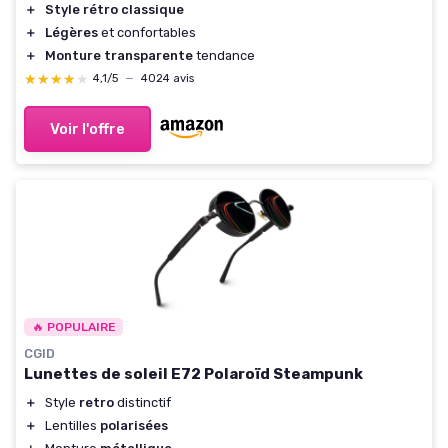
＋
Style rétro classique
＋
Légères
et confortables
＋
Monture transparente
tendance
★★★★★
★★★★★
4,1/5
—
4024 avis
Voir l'offre
🔥 POPULAIRE
CGID
Lunettes de soleil E72 Polaroïd Steampunk
＋
Style
retro
distinctif
＋
Lentilles
polarisées