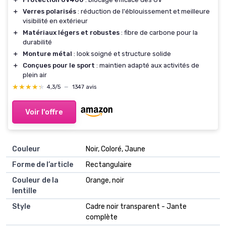
＋
Verres polarisés
: réduction de l'éblouissement et meilleure
visibilité en extérieur
＋
Matériaux légers et robustes
: fibre de carbone pour la
durabilité
＋
Monture métal
: look soigné et structure solide
＋
Conçues pour le sport
: maintien adapté aux activités de
plein air
★★★★★
★★★★★
4,3/5
—
1347 avis
Voir l'offre
Couleur
Noir, Coloré, Jaune
Forme de l’article
Rectangulaire
Couleur de la
Orange, noir
lentille
Style
Cadre noir transparent - Jante
complète