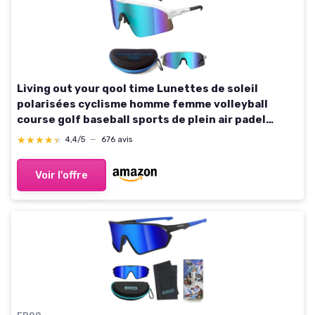
Living out your qool time Lunettes de soleil
polarisées cyclisme homme femme volleyball
course golf baseball sports de plein air padel
tennis 118 1188k-wt-br Bleu
★★★★★
★★★★★
4,4/5
—
676 avis
Voir l'offre