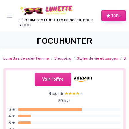
Panneau de gestion des cookies
TOPs
LE MEDIA DES LUNETTES DE SOLEIL POUR
FEMME
FOCUHUNTER
Lunettes de soleil Femme
Shopping
Styles de vie et usages
Sp
Voir l'offre
4 sur 5
★★★★★
★★★★★
30 avis
5 ★
4 ★
3 ★