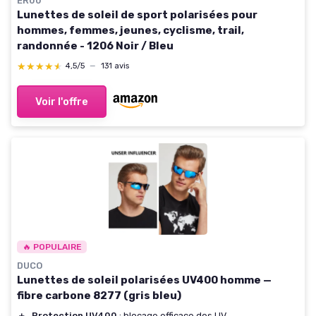
ER00
Lunettes de soleil de sport polarisées pour
hommes, femmes, jeunes, cyclisme, trail,
randonnée - 1206 Noir / Bleu
★★★★★
★★★★★
4,5/5
—
131 avis
Voir l'offre
🔥 POPULAIRE
DUCO
Lunettes de soleil polarisées UV400 homme —
fibre carbone 8277 (gris bleu)
＋
Protection UV400
: blocage efficace des UV