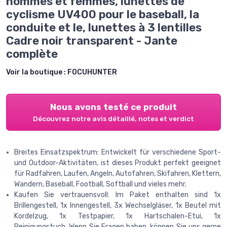
hommes et femmes, lunettes de
cyclisme UV400 pour le baseball, la
conduite et le, lunettes à 3 lentilles
Cadre noir transparent - Jante
complète
Voir la boutique :
FOCUHUNTER
Nous avons testé ce produit
Découvrez notre avis détaillé, notes et verdict
Breites Einsatzspektrum: Entwickelt für verschiedene Sport-
und Outdoor-Aktivitäten, ist dieses Produkt perfekt geeignet
für Radfahren, Laufen, Angeln, Autofahren, Skifahren, Klettern,
Wandern, Baseball, Football, Softball und vieles mehr.
Kaufen Sie vertrauensvoll: Im Paket enthalten sind 1x
Brillengestell, 1x Innengestell, 3x Wechselgläser, 1x Beutel mit
Kordelzug, 1x Testpapier, 1x Hartschalen-Etui, 1x
Reinigungstuch. Wenn Sie Fragen haben, können Sie uns gerne