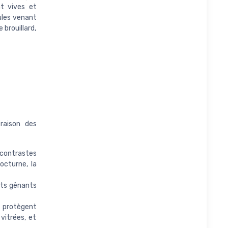
nt vives et
ules venant
 brouillard,
raison des
s contrastes
octurne, la
ets gênants
 protègent
vitrées, et