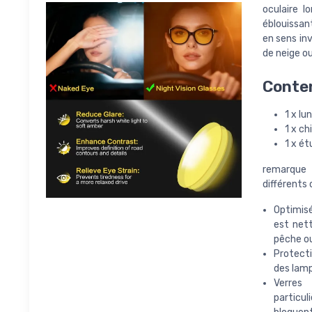
oculaire l
éblouissan
en sens inv
de neige o
Conten
1 x l
1 x ch
1 x ét
remarque 
différents 
Optimisé
est nett
pêche o
Protecti
des lamp
Verres 
particul