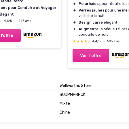
e Mode Rétro
＋
Polarisées
pour réduire les 
ient pour Conduire et Voyager
＋
Verres jaunes
pour une meil
 Élégant
visibilité la nuit
★
★
4,3/5
—
247 avis
＋
Design carré
élégant
＋
Augmente la sécurité
lors 
conduite de nuit
 l'offre
★★★★★
★★★★★
4,4/5
—
595 avis
Voir l'offre
Wellworths Store
B0DPMPRRCK
Mixte
Chine