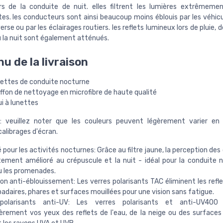
ors de la conduite de nuit. elles filtrent les lumières extrêmeme
tes. les conducteurs sont ainsi beaucoup moins éblouis par les véhic
erse ou par les éclairages routiers. les reflets lumineux lors de pluie, de
u la nuit sont également atténués.
u de la livraison
unettes de conduite nocturne
iffon de nettoyage en microfibre de haute qualité
ui à lunettes
: veuillez noter que les couleurs peuvent légèrement varier en 
calibrages d'écran.
 pour les activités nocturnes: Grâce au filtre jaune, la perception de
ement amélioré au crépuscule et la nuit - idéal pour la conduite n
u les promenades.
on anti-éblouissement: Les verres polarisants TAC éliminent les refl
adaires, phares et surfaces mouillées pour une vision sans fatigue.
polarisants anti-UV: Les verres polarisants et anti-UV400
ièrement vos yeux des reflets de l'eau, de la neige ou des surfaces 