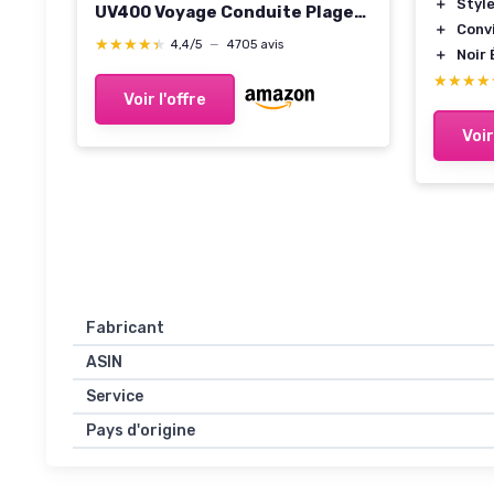
＋
Styl
UV400 Voyage Conduite Plage
＋
Conv
Outdoor/Lunettes Anti
★★★★★
★★★★★
4,4/5
—
4705 avis
＋
Noir
Lumiere Bleue pour Anti
★★★★
★★★★
Fatigue oculaire A-monture
Voir l'offre
Marron Verres Marron
Voir
Fabricant
ASIN
Service
Pays d'origine