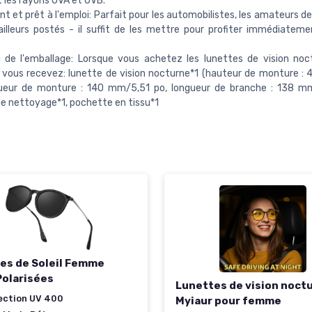
 les rayons UVA et UVB.
nt et prêt à l'emploi: Parfait pour les automobilistes, les amateurs de 
ailleurs postés - il suffit de les mettre pour profiter immédiateme
 de l'emballage: Lorsque vous achetez les lunettes de vision no
vous recevez: lunette de vision nocturne*1 (hauteur de monture :
gueur de monture : 140 mm/5,51 po, longueur de branche : 138 mm
de nettoyage*1, pochette en tissu*1
es de Soleil Femme
Polarisées
Lunettes de vision noct
ection UV 400
Myiaur pour femme