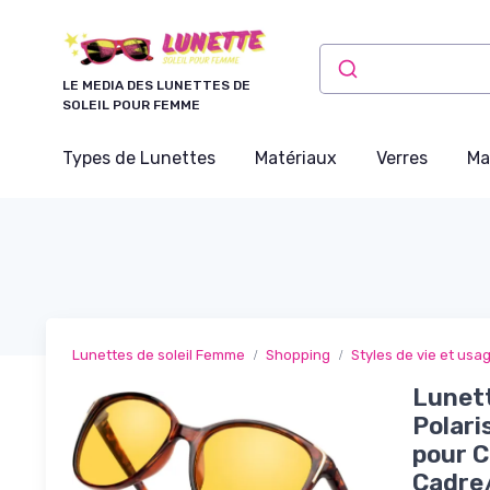
Panneau de gestion des cookies
LE MEDIA DES LUNETTES DE
SOLEIL POUR FEMME
Types de Lunettes
Matériaux
Verres
Ma
Lunettes de soleil Femme
Shopping
Styles de vie et usa
Lunet
Polari
pour C
Cadre/