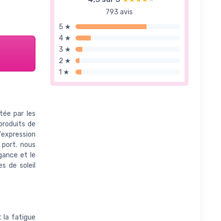
793 avis
5 ★
4 ★
3 ★
2 ★
1 ★
tée par les
 produits de
l'expression
 port. nous
gance et le
es de soleil
 la fatigue