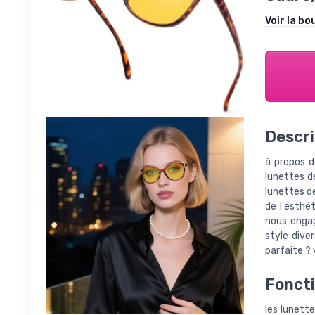
Voir la bo
Descri
à propos d
lunettes de
lunettes de
de l'esthé
nous engag
style diver
parfaite ?
Fonct
les lunett