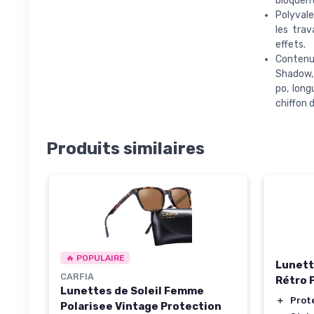
bloquent
Polyvale
les trav
effets.
Contenu
Shadow, 
po, lon
chiffon 
Produits similaires
🔥 POPULAIRE
Lunett
CARFIA
Rétro 
Lunettes de Soleil Femme
＋
Prot
Polarisee Vintage Protection