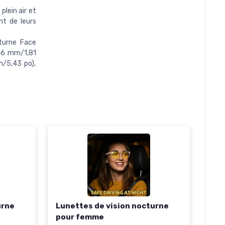
plein air et
nt de leurs
cturne Face
 46 mm/1,81
/5,43 po),
urne
Lunettes de vision nocturne
pour femme