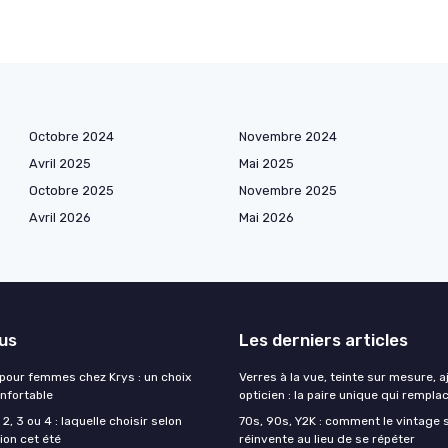
Octobre 2024
Novembre 2024
Avril 2025
Mai 2025
Octobre 2025
Novembre 2025
Avril 2026
Mai 2026
lus
Les derniers articles
 pour femmes chez Krys : un choix
Verres à la vue, teinte sur mesure, 
onfortable
opticien : la paire unique qui remplac
2, 3 ou 4 : laquelle choisir selon
70s, 90s, Y2K : comment le vintage s
ion cet été
réinvente au lieu de se répéter