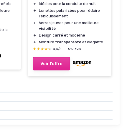
reflets
＋
Idéales pour la conduite de nuit
leure
＋
Lunettes
polarisées
pour réduire
l'éblouissement
＋
Verres jaunes pour une meilleure
visibilité
de la
＋
Design
carré
et moderne
＋
Monture
transparente
et élégante
★★★★★
★★★★★
4,4/5
—
597 avis
Voir l'offre