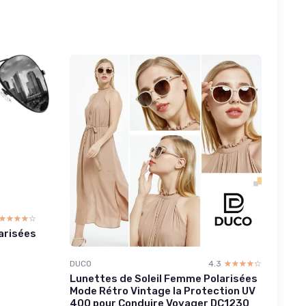
☆☆☆☆☆
★★★★★
larisées
DUCO
4.3
☆☆☆☆☆
★★★★★
Lunettes de Soleil Femme Polarisées
Mode Rétro Vintage la Protection UV
400 pour Conduire Voyager DC1230