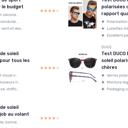
r le budget
polarisées q
★★★★★
★★★★★
rapport qua
 silicone...
+
conduite...
Polarisation
+
vent et des...
Lunettes trè
+
Excellent pa
DUCO
de soleil
Test DUCO D
 pour tous les
soleil polar
chères
★★★★★
★★★★★
+
visuel v...
Verres polar
+
usieurs h...
Monture lég
+
e, chiffo...
Packaging co
de soleil
 job au volant
★★★★★
★★★★★
te, bonne...