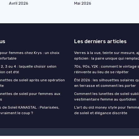
Avril 2026
Mai 2026
lus
Les derniers articles
 pour femmes chez Krys : un choix
Verres à la vue, teinte sur mesure, 
onfortable
opticien : la paire unique qui remplac
2, 3 ou 4 : laquelle choisir selon
70s, 90s, Y2K : comment le vintage s
ion cet été
réinvente au lieu de se répéter
unettes de soleil après une opération
Été 2026 : les silhouettes solaires q
cte
en terrasse et comment les porter
lunettes de soleil pour femmes aux
Comment les lunettes de soleil subli
es
vestimentaire femme au quotidien
 de Soleil KANASTAL : Polarisées,
L’art du old money style pour femme
 vraiment le coup ?
de soleil et élégance discrète
Mentions légales
Politique de confidentialité