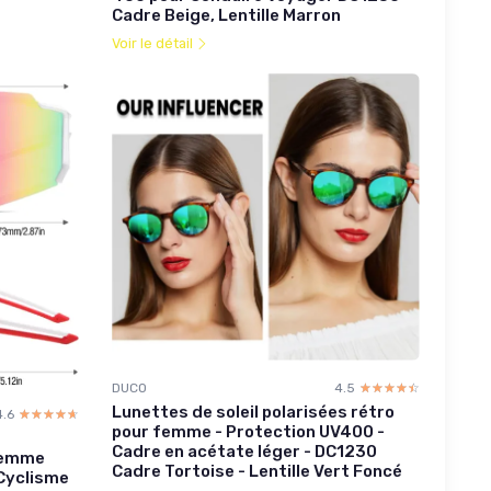
Cadre Beige, Lentille Marron
Voir le détail
DUCO
4.5
☆☆☆☆☆
★★★★★
Lunettes de soleil polarisées rétro
4.6
☆☆☆☆☆
★★★★★
pour femme - Protection UV400 -
Cadre en acétate léger - DC1230
femme
Cadre Tortoise - Lentille Vert Foncé
Cyclisme