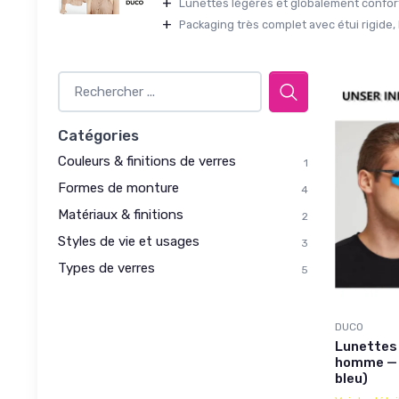
+
Lunettes légères et globalement conforta
+
Packaging très complet avec étui rigide, 
Catégories
Couleurs & finitions de verres
1
Formes de monture
4
Matériaux & finitions
2
Styles de vie et usages
3
Types de verres
5
DUCO
Lunettes 
homme — f
bleu)