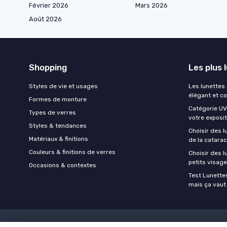
Février 2026
Mars 2026
Août 2026
Shopping
Les plus 
Styles de vie et usages
Les lunettes
élégant et c
Formes de monture
Catégorie UV 
Types de verres
votre exposit
Styles & tendances
Choisir des l
Matériaux & finitions
de la catara
Couleurs & finitions de verres
Choisir des 
petits visag
Occasions & contextes
Test Lunettes
mais ça vaut