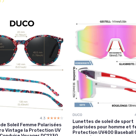
l
DUCO
4.3
☆☆☆☆☆
★★★★★
Lunettes de soleil de sport
de Soleil Femme Polarisées
polarisées pour homme et 
o Vintage la Protection UV
Protection UV400 Baseball 
 Conduire Voyager DC1230