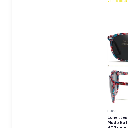
Voir le détai
DUCO
Lunettes 
Mode Rétr
400 pour