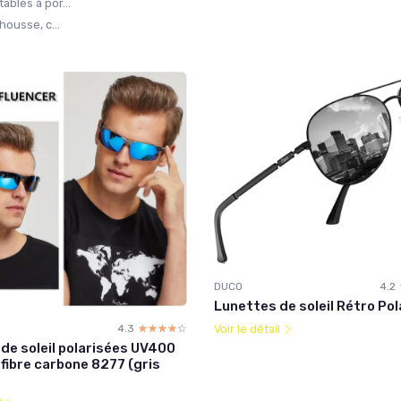
bles à por...
housse, c...
DUCO
4.2
Lunettes de soleil Rétro Po
Voir le détail
4.3
☆☆☆☆☆
★★★★★
de soleil polarisées UV400
ibre carbone 8277 (gris