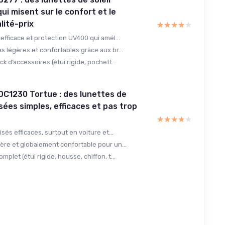
ui misent sur le confort et le
lité-prix
★★★★★
★★★★★
 efficace et protection UV400 qui amél...
s légères et confortables grâce aux br...
ck d’accessoires (étui rigide, pochett...
C1230 Tortue : des lunettes de
isées simples, efficaces et pas trop
★★★★★
★★★★★
isés efficaces, surtout en voiture et...
ère et globalement confortable pour un...
mplet (étui rigide, housse, chiffon, t...