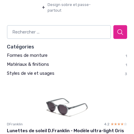
Design sobre et passe-
+
partout
Catégories
Formes de monture
1
Matériaux & finitions
1
Styles de vie et usages
3
DFranklin
4.2
☆☆☆☆☆
★★★★★
Lunettes de soleil D.Franklin - Modèle ultra-light Gris