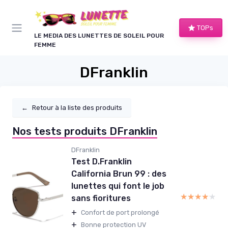
Panneau de gestion des cookies
TOPs
LE MEDIA DES LUNETTES DE SOLEIL POUR
FEMME
DFranklin
←
Retour à la liste des produits
Nos tests produits DFranklin
DFranklin
Test D.Franklin
California Brun 99 : des
lunettes qui font le job
★★★★★
★★★★★
sans fioritures
+
Confort de port prolongé
+
Bonne protection UV