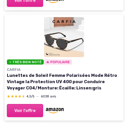
Voir l'offre
⭐ TRÈS BIEN NOTÉ
🔥 POPULAIRE
CARFIA
Lunettes de Soleil Femme Polarisées Mode Rétro
Vintage la Protection UV 400 pour Conduire
Voyager C04/Monture: Écaille; Linsen:gris
★★★★★
★★★★★
4,5/5
—
6038 avis
Voir l'offre