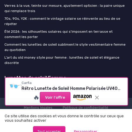
Verres à la vue, teinte sur mesure, ajustement opticien : la paire unique
qui remplace trois
70s, 90s, Y2K : comment le vintage solaire se réinvente au lieu de se
répéter
Été 2026 : les silhouettes solaires qui s'imposent en terrasse et
comment les porter
Comment les lunettes de soleil subliment le style vestimentaire femme
au quotidien
L’art du old money style pour femme : lunettes de soleil et élégance
discrète
Lunettes de soleil Femme
Carfia
Rétro Lunette de Soleil Homme Polarisée UV400 Protection pour la Conduite en Voyage 1 L10-monture-transparent-v-bleu
🔥
Voir l'offre
Mentions légales
Politique de confidentialité
© Lunettes de soleil Femme 2026
Ce site utilise des cookies et vous donne le contrôle sur ceux que
vous souhaitez activer
Tout accepter
Personnaliser