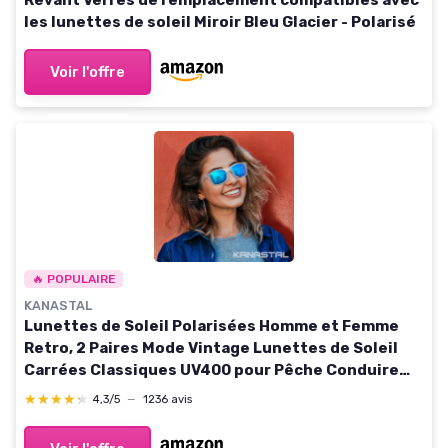
les lunettes de soleil Miroir Bleu Glacier - Polarisé
Voir l'offre
🔥 POPULAIRE
KANASTAL
Lunettes de Soleil Polarisées Homme et Femme
Retro, 2 Paires Mode Vintage Lunettes de Soleil
Carrées Classiques UV400 pour Pêche Conduire
Voyager Bleu et Orange
★★★★★
★★★★★
4,3/5
—
1236 avis