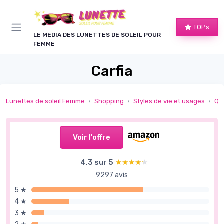
Panneau de gestion des cookies
TOPs
LE MEDIA DES LUNETTES DE SOLEIL POUR
FEMME
Carfia
Lunettes de soleil Femme
Shopping
Styles de vie et usages
Qu
Voir l'offre
4,3 sur 5
★★★★★
★★★★★
9297 avis
5 ★
4 ★
3 ★