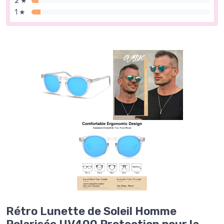
2 ★
1 ★
Rétro Lunette de Soleil Homme