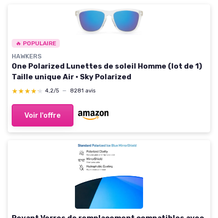
🔥 POPULAIRE
HAWKERS
One Polarized Lunettes de soleil Homme (lot de 1)
Taille unique Air · Sky Polarized
★★★★★
★★★★★
4,2/5
—
8281 avis
Voir l'offre
Revant Verres de remplacement compatibles avec