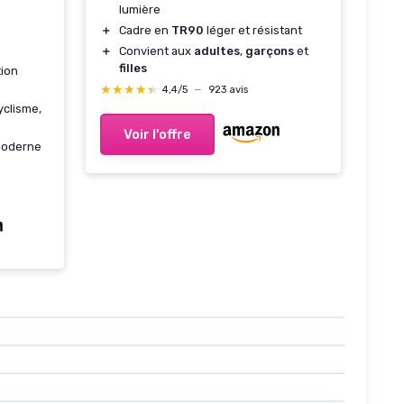
lumière
＋
Cadre en
TR90
léger et résistant
＋
Convient aux
adultes
,
garçons
et
filles
tion
★★★★★
★★★★★
4,4/5
—
923 avis
yclisme,
Voir l'offre
moderne