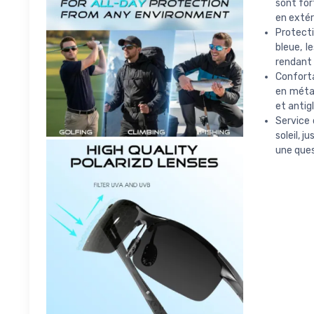
sont for
en extér
Protect
bleue, l
rendant 
Conforta
en métal
et antig
Service 
soleil, 
une ques