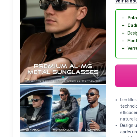
Voir la bo
＋
Pola
＋
Cad
＋
Desi
＋
Montu
＋
Verre
Lentille
technolo
efficace
naturelle
Design u
après un