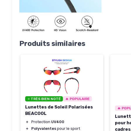
Produits similaires
⭐ TRÈS BIEN NOTÉ
🔥 POPULAIRE
Lunettes de Soleil Polarisées
🔥 POP
BEACOOL
Lunett
＋
Protection
UV400
pour h
＋
Polyvalentes
pour le sport
cadres