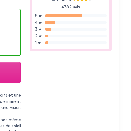
4782 avis
5 ★
4 ★
3 ★
2 ★
1 ★
cifs et une
es éliminent
 une vision
du nez même
es de soleil