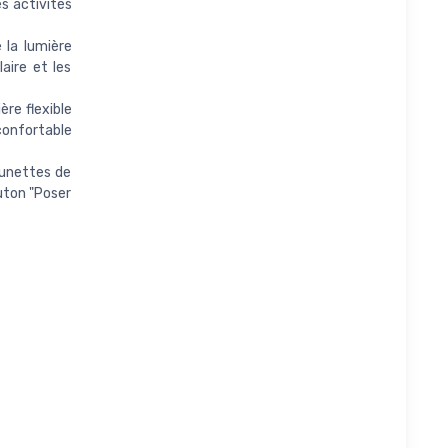
es activités
 la lumière
aire et les
ère flexible
confortable
lunettes de
outon "Poser