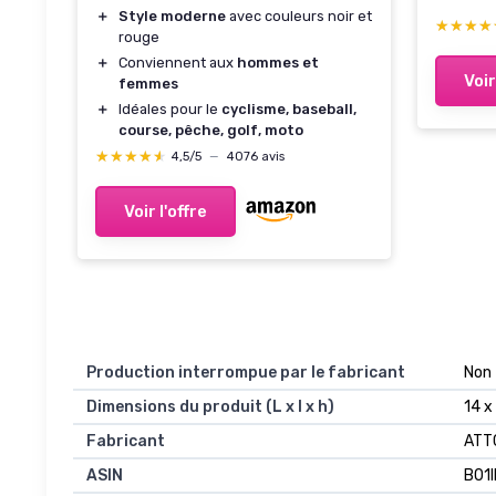
élégan
＋
Style moderne
avec couleurs noir et
★★★★
★★★★
rouge
définit
＋
Conviennent aux
hommes et
pêche /
Voir
femmes
lunett
＋
Idéales pour le
cyclisme, baseball,
【a3】n
course, pêche, golf, moto
★★★★★
★★★★★
4,5/5
—
4076 avis
Voir l'offre
Production interrompue par le fabricant
Non
Dimensions du produit (L x l x h)
14 x
Fabricant
ATT
ASIN
B01