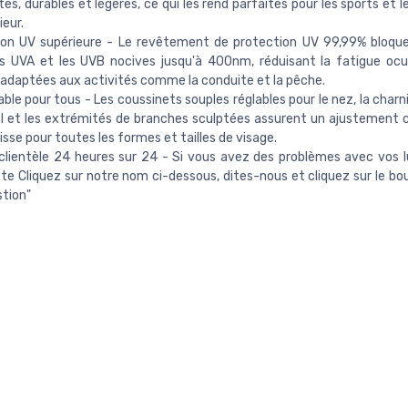
tes, durables et légères, ce qui les rend parfaites pour les sports et l
ieur.
ion UV supérieure - Le revêtement de protection UV 99,99% bloque
es UVA et les UVB nocives jusqu'à 400nm, réduisant la fatigue ocul
adaptées aux activités comme la conduite et la pêche.
ble pour tous - Les coussinets souples réglables pour le nez, la charni
 et les extrémités de branches sculptées assurent un ajustement 
lisse pour toutes les formes et tailles de visage.
clientèle 24 heures sur 24 - Si vous avez des problèmes avec vos 
juste Cliquez sur notre nom ci-dessous, dites-nous et cliquez sur le b
tion"