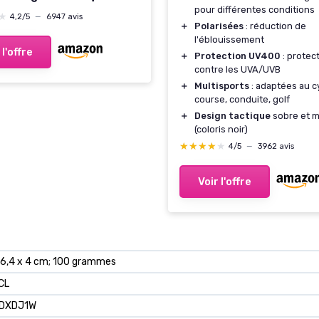
pour différentes conditions
ts; objectifs haute
★
★
4,2/5
—
6947 avis
ion; golf / conduite /
＋
Polarisées
: réduction de
l'éblouissement
 sports de plein air /
 l'offre
＋
Protection UV400
: protec
es de soleil tendance
contre les UVA/UVB
oir+bleu+rouge
＋
Multisports
: adaptées au c
course, conduite, golf
＋
Design tactique
sobre et 
(coloris noir)
★★★★★
★★★★★
4/5
—
3962 avis
Voir l'offre
 6,4 x 4 cm; 100 grammes
CL
IDXDJ1W