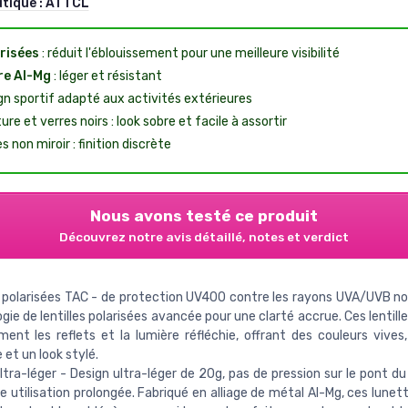
utique :
ATTCL
risées
: réduit l'éblouissement pour une meilleure visibilité
re Al-Mg
: léger et résistant
gn sportif adapté aux activités extérieures
re et verres noirs : look sobre et facile à assortir
s non miroir : finition discrète
Nous avons testé ce produit
Découvrez notre avis détaillé, notes et verdict
s polarisées TAC - de protection UV400 contre les rayons UVA/UVB no
gie de lentilles polarisées avancée pour une clarté accrue. Ces lentill
ment les reflets et la lumière réfléchie, offrant des couleurs vives,
 et un look stylé.
ltra-léger - Design ultra-léger de 20g, pas de pression sur le pont 
e utilisation prolongée. Fabriqué en alliage de métal Al-Mg, ces lunett