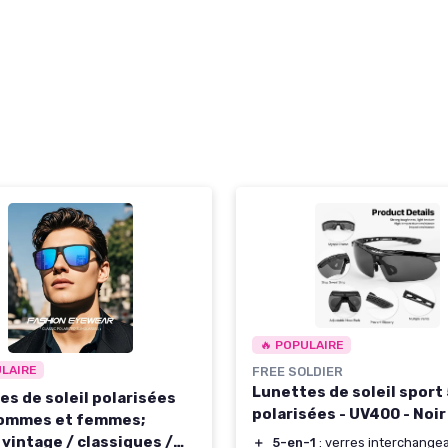
🔥 POPULAIRE
ULAIRE
FREE SOLDIER
Lunettes de soleil sport
es de soleil polarisées
polarisées - UV400 - Noir
ommes et femmes;
 vintage / classiques /
＋
5-en-1
: verres interchange