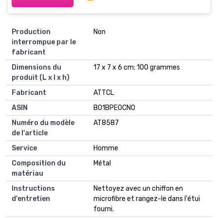
Production
Non
interrompue par le
fabricant
Dimensions du
17 x 7 x 6 cm; 100 grammes
produit (L x l x h)
Fabricant
ATTCL
ASIN
B01BPE0CNO
Numéro du modèle
AT8587
de l'article
Service
Homme
Composition du
Métal
matériau
Instructions
Nettoyez avec un chiffon en
d'entretien
microfibre et rangez-le dans l'étui
fourni.