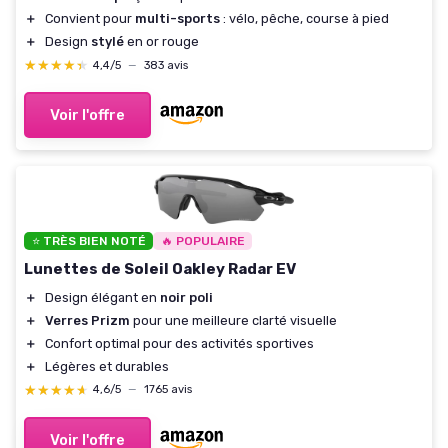
＋
Convient pour
multi-sports
: vélo, pêche, course à pied
＋
Design
stylé
en or rouge
★★★★★
★★★★★
4,4/5
—
383 avis
Voir l'offre
⭐ TRÈS BIEN NOTÉ
🔥 POPULAIRE
Lunettes de Soleil Oakley Radar EV
＋
Design élégant en
noir poli
＋
Verres Prizm
pour une meilleure clarté visuelle
＋
Confort optimal pour des activités sportives
＋
Légères et durables
★★★★★
★★★★★
4,6/5
—
1765 avis
Voir l'offre