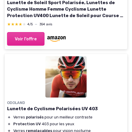
Lunette de Soleil Sport Polarisée, Lunettes de
Cyclisme Homme Femme Cyclisme Lunette
Protection UV400 Lunette de Soleil pour Course à
Pied Cyclisme Pêche Conduite Golf Ski Color 1
★★★★★
★★★★★
4/5
—
354 avis
Voir l'offre
ODOLAND
Lunette de Cyclisme Polarisées UV 403
＋
Verres
polarisés
pour un meilleur contraste
＋
Protection UV
403 pour les yeux
＋
Verres
remplaçables
pour vision nocturne