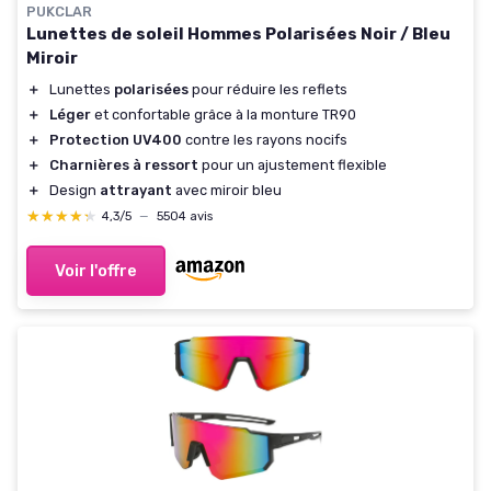
PUKCLAR
Lunettes de soleil Hommes Polarisées Noir / Bleu
Miroir
＋
Lunettes
polarisées
pour réduire les reflets
＋
Léger
et confortable grâce à la monture TR90
＋
Protection UV400
contre les rayons nocifs
＋
Charnières à ressort
pour un ajustement flexible
＋
Design
attrayant
avec miroir bleu
★★★★★
★★★★★
4,3/5
—
5504 avis
Voir l'offre