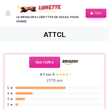
Panneau de gestion des cookies
TOPs
LE MEDIA DES LUNETTES DE SOLEIL POUR
FEMME
ATTCL
Voir l'offre
4,1 sur 5
★★★★★
★★★★★
21713 avis
5 ★
4 ★
3 ★
2 ★