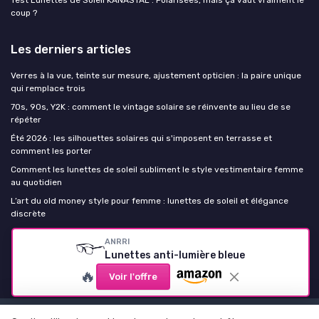
Test Lunettes de Soleil KANASTAL : Polarisées, mais ça vaut vraiment le
coup ?
Les derniers articles
Verres à la vue, teinte sur mesure, ajustement opticien : la paire unique
qui remplace trois
70s, 90s, Y2K : comment le vintage solaire se réinvente au lieu de se
répéter
Été 2026 : les silhouettes solaires qui s'imposent en terrasse et
comment les porter
Comment les lunettes de soleil subliment le style vestimentaire femme
au quotidien
L’art du old money style pour femme : lunettes de soleil et élégance
discrète
ANRRI
Lunettes de soleil Femme
Lunettes anti-lumière bleue
🔥
Voir l'offre