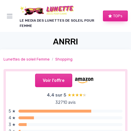
Panneau de gestion des cookies
TOPs
LE MEDIA DES LUNETTES DE SOLEIL POUR
FEMME
ANRRI
Lunettes de soleil Femme
Shopping
Voir l'offre
4,4 sur 5
★★★★★
★★★★★
32710 avis
5 ★
4 ★
3 ★