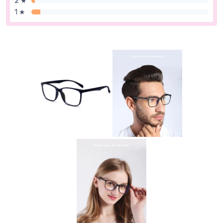
2 ★
1 ★