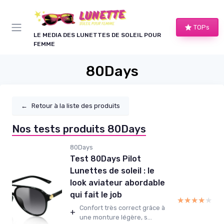
Panneau de gestion des cookies
TOPs
LE MEDIA DES LUNETTES DE SOLEIL POUR
FEMME
80Days
←
Retour à la liste des produits
Nos tests produits 80Days
80Days
Test 80Days Pilot
Lunettes de soleil : le
look aviateur abordable
qui fait le job
★★★★★
★★★★★
Confort très correct grâce à
+
une monture légère, s...