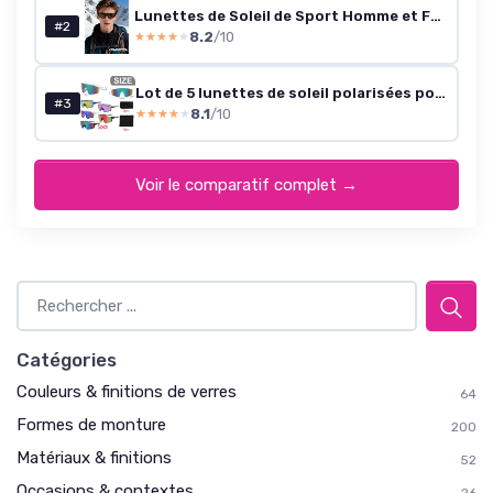
Lunettes de Soleil de Sport Homme et Femme UV400 Polarisées TR90 Cadre Enveloppant Conduite Vélo Montagne Monture Noire Verres Marron sur la photo
#2
8.2
/10
★★★★★
★★★★★
Lot de 5 lunettes de soleil polarisées pour vélo, sport, protection UV400, coupe-vent, pour activités de plein air, cyclisme, course à pied
#3
8.1
/10
★★★★★
★★★★★
Voir le comparatif complet →
Catégories
Couleurs & finitions de verres
64
Formes de monture
200
Matériaux & finitions
52
Occasions & contextes