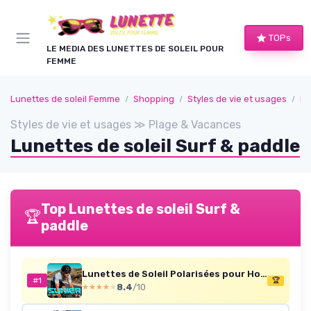
Panneau de gestion des cookies
TOPs
LE MEDIA DES LUNETTES DE SOLEIL POUR
FEMME
Lunettes de soleil Femme
Shopping
Styles de vie et usages
Pl
Styles de vie et usages ≫ Plage & Vacances
Lunettes de soleil Surf & paddle
Top Lunettes de soleil Surf &
🏆
paddle
Lunettes de Soleil Polarisées pour Homme Femme,Sportives Lunettes de Conduite Pêche Vélo Anti-UV Lunettes de Soleil Cadre Noir - Rouge + Lame Gris + Cadre Noir - Rouge + Lame Gris
#1
🏆
8.4
/10
★★★★★
★★★★★