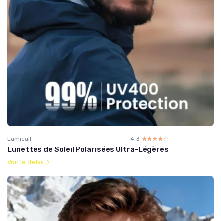
Lamicall
4.3
☆☆☆☆☆
★★★★★
Lunettes de Soleil Polarisées Ultra-Légères
Voir le détail