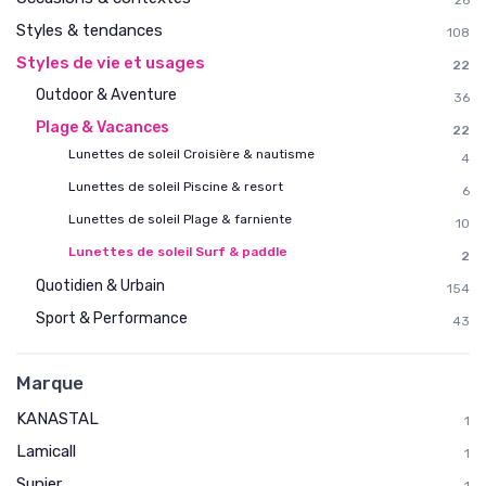
26
Styles & tendances
108
Styles de vie et usages
22
Outdoor & Aventure
36
Plage & Vacances
22
Lunettes de soleil Croisière & nautisme
4
Lunettes de soleil Piscine & resort
6
Lunettes de soleil Plage & farniente
10
Lunettes de soleil Surf & paddle
2
Quotidien & Urbain
154
Sport & Performance
43
Marque
KANASTAL
1
Lamicall
1
Sunier