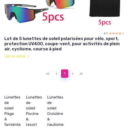
4.1
☆☆☆☆☆
★★★★★
Lot de 5 lunettes de soleil polarisées pour vélo, sport,
protection UV400, coupe-vent, pour activités de plein
air, cyclisme, course à pied
Voir le détail
‹‹
‹
1
›
››
Lunettes
Lunettes
Lunettes
de
de
de
soleil
soleil
soleil
Plage
Piscine
Croisière
&
&
&
farniente
resort
nautisme