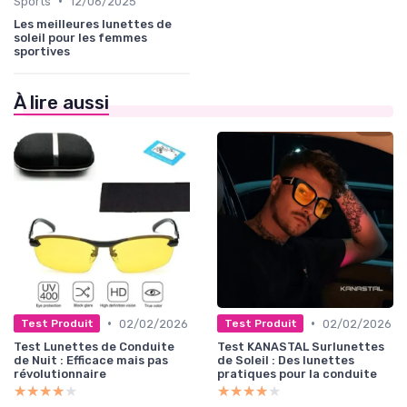
•
Sports
12/06/2025
Les meilleures lunettes de
soleil pour les femmes
sportives
À lire aussi
•
•
02/02/2026
02/02/2026
Test Produit
Test Produit
Test Lunettes de Conduite
Test KANASTAL Surlunettes
de Nuit : Efficace mais pas
de Soleil : Des lunettes
révolutionnaire
pratiques pour la conduite
★★★★★
★★★★★
★★★★★
★★★★★