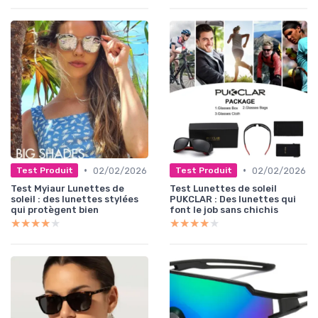
•
•
02/02/2026
02/02/2026
Test Produit
Test Produit
Test Myiaur Lunettes de
Test Lunettes de soleil
soleil : des lunettes stylées
PUKCLAR : Des lunettes qui
qui protègent bien
font le job sans chichis
★★★★★
★★★★★
★★★★★
★★★★★