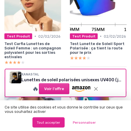
•
•
02/02/2026
02/02/2026
Test Produit
Test Produit
Test Carfia Lunettes de
Test Lunette de Soleil Sport
Soleil Femme : un compagnon
Polarisée : ça tient la route
polyvalent pour les sorties
pour le prix
estivales
★★★★★
★★★★★
★★★★★
★★★★★
KANASTAL
Lunettes de soleil polarisées unisexes UV400 (jaune/noir)
🔥
Voir l'offre
Ce site utilise des cookies et vous donne le contrôle sur ceux que
vous souhaitez activer
Tout accepter
Personnaliser