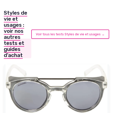
Styles de
vie et
usages :
voir nos
Voir tous les tests Styles de vie et usages →
autres
tests et
guides
d'achat