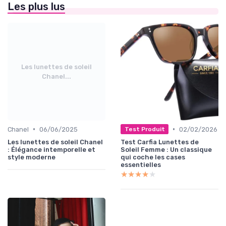
Les plus lus
Les lunettes de soleil
Chanel...
•
•
Chanel
06/06/2025
02/02/2026
Test Produit
Les lunettes de soleil Chanel
Test Carfia Lunettes de
: Élégance intemporelle et
Soleil Femme : Un classique
style moderne
qui coche les cases
essentielles
★★★★★
★★★★★