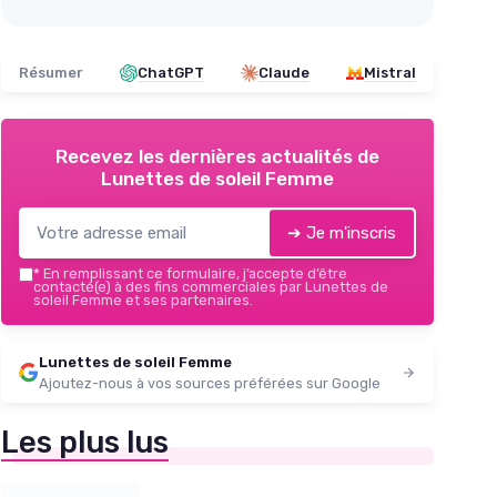
Résumer
ChatGPT
Claude
Mistral
Recevez les dernières actualités de
Lunettes de soleil Femme
➔ Je m'inscris
*
En remplissant ce formulaire, j’accepte d’être
contacté(e) à des fins commerciales par Lunettes de
soleil Femme et ses partenaires.
Lunettes de soleil Femme
Ajoutez-nous à vos sources préférées sur Google
Les plus lus