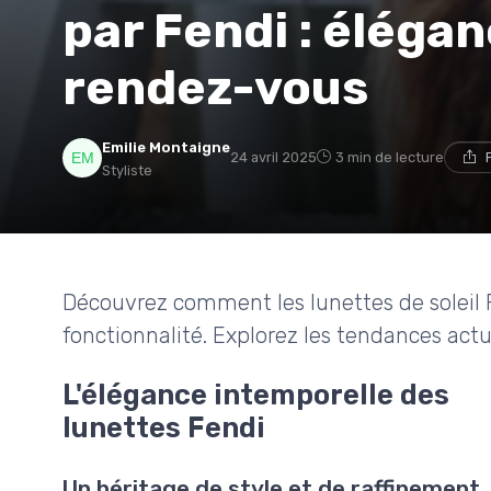
par Fendi : élégan
rendez-vous
Emilie Montaigne
24 avril 2025
3 min de lecture
Styliste
Découvrez comment les lunettes de soleil 
fonctionnalité. Explorez les tendances actue
L'élégance intemporelle des
lunettes Fendi
Un héritage de style et de raffinement