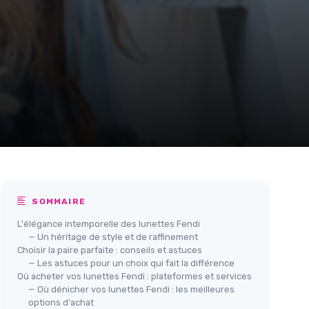
SOMMAIRE
L'élégance intemporelle des lunettes Fendi
— Un héritage de style et de raffinement
Choisir la paire parfaite : conseils et astuces
— Les astuces pour un choix qui fait la différence
Où acheter vos lunettes Fendi : plateformes et services
— Où dénicher vos lunettes Fendi : les meilleures
options d'achat