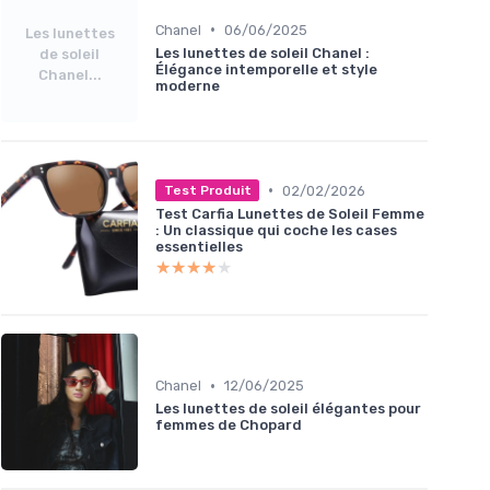
•
Chanel
06/06/2025
Les lunettes
Les lunettes de soleil Chanel :
de soleil
Élégance intemporelle et style
Chanel...
moderne
•
02/02/2026
Test Produit
Test Carfia Lunettes de Soleil Femme
: Un classique qui coche les cases
essentielles
★★★★★
★★★★★
•
Chanel
12/06/2025
Les lunettes de soleil élégantes pour
femmes de Chopard