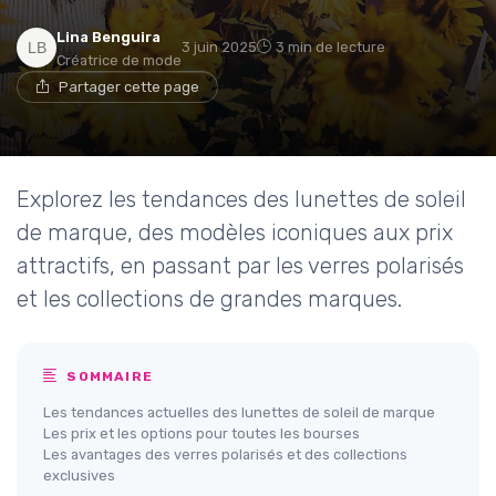
Lina Benguira
3 juin 2025
3 min de lecture
Créatrice de mode
Partager cette page
Explorez les tendances des lunettes de soleil
de marque, des modèles iconiques aux prix
attractifs, en passant par les verres polarisés
et les collections de grandes marques.
SOMMAIRE
Les tendances actuelles des lunettes de soleil de marque
Les prix et les options pour toutes les bourses
Les avantages des verres polarisés et des collections
exclusives