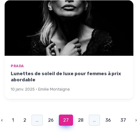
PRADA
Lunettes de soleil de luxe pour femmes à prix
abordable
10 janv. 2025 · Emilie Montaigne
‹
1
2
...
26
27
28
...
36
37
›