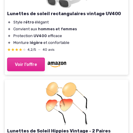
Lunettes de soleil rectangulaires vintage UV400
＋
Style
rétro
élégant
＋
Convient aux
hommes et femmes
＋
Protection
UV400
efficace
＋
Monture
légère
et confortable
★★★★★
★★★★★
4,2/5
—
40 avis
Voir l'offre
Lunettes de Soleil Hippies Vintage - 2 Paires