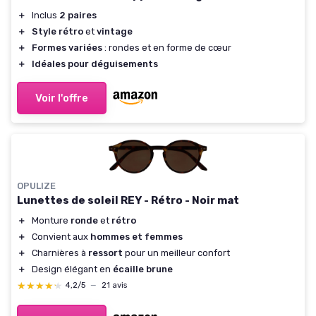
＋
Inclus
2 paires
＋
Style rétro
et
vintage
＋
Formes variées
: rondes et en forme de cœur
＋
Idéales pour déguisements
Voir l'offre
OPULIZE
Lunettes de soleil REY - Rétro - Noir mat
＋
Monture
ronde
et
rétro
＋
Convient aux
hommes et femmes
＋
Charnières à
ressort
pour un meilleur confort
＋
Design élégant en
écaille brune
★★★★★
★★★★★
4,2/5
—
21 avis