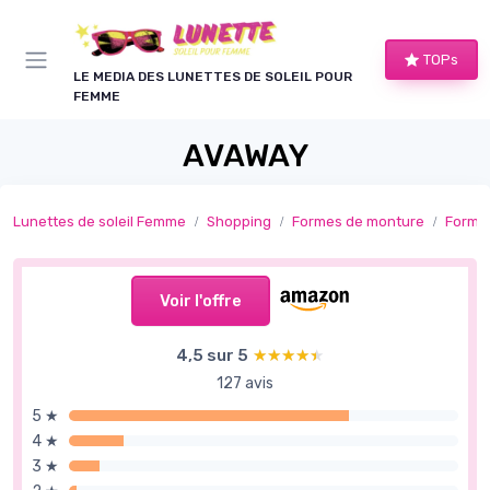
Panneau de gestion des cookies
TOPs
LE MEDIA DES LUNETTES DE SOLEIL POUR
FEMME
AVAWAY
Lunettes de soleil Femme
Shopping
Formes de monture
Formes
Voir l'offre
4,5 sur 5
★★★★★
★★★★★
127 avis
5 ★
4 ★
3 ★