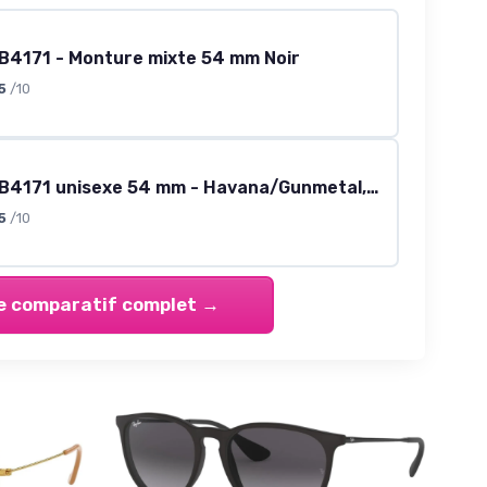
B4171 - Monture mixte 54 mm Noir
5
/10
Ray-Ban RB4171 unisexe 54 mm - Havana/Gunmetal, verres marron dégradé
5
/10
le comparatif complet →