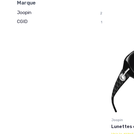
Marque
Joopin
2
CGID
1
Joopin
Lunettes 