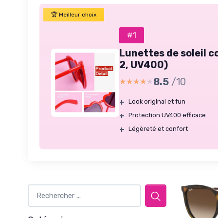
🏆 Meilleur choix
#1
Lunettes de soleil c
2, UV400)
8.5
/10
★★★★★
★★★★★
+
Look original et fun
+
Protection UV400 efficace
+
Légèreté et confort