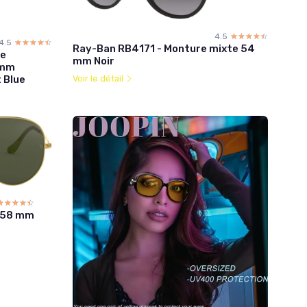
4.5
☆☆☆☆☆
★★★★★
4.5
☆☆☆☆☆
★★★★★
Ray-Ban RB4171 - Monture mixte 54
de
mm Noir
 mm
 Blue
Voir le détail
☆☆☆☆☆
★★★★★
 58 mm