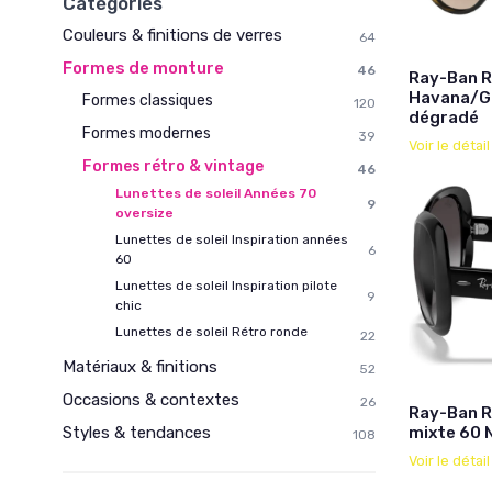
Catégories
Couleurs & finitions de verres
64
Formes de monture
46
Ray-Ban R
Havana/Gu
Formes classiques
120
dégradé
Formes modernes
39
Voir le détai
Formes rétro & vintage
46
Lunettes de soleil Années 70
9
oversize
Lunettes de soleil Inspiration années
6
60
Lunettes de soleil Inspiration pilote
9
chic
Lunettes de soleil Rétro ronde
22
Matériaux & finitions
52
Occasions & contextes
26
Ray-Ban R
mixte 60 
Styles & tendances
108
Voir le détai