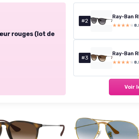
Ray-Ban R
#2
★★★★★
★★★★★
8.
œur rouges (lot de
#3
★★★★★
★★★★★
8.
Voir 