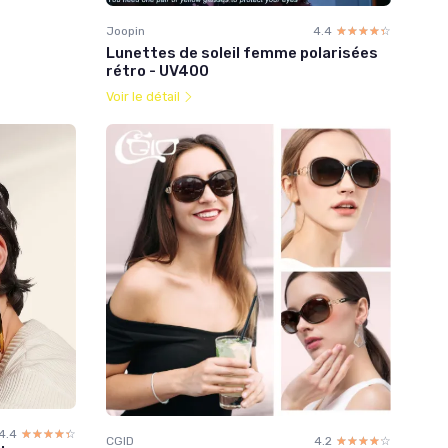
Joopin
4.4
☆☆☆☆☆
★★★★★
Lunettes de soleil femme polarisées
rétro - UV400
Voir le détail
4.4
☆☆☆☆☆
★★★★★
CGID
4.2
☆☆☆☆☆
★★★★★