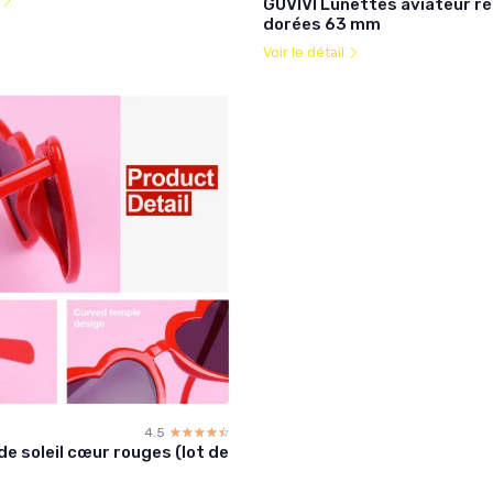
l
GUVIVI Lunettes aviateur ré
dorées 63 mm
Voir le détail
4.5
☆☆☆☆☆
★★★★★
e soleil cœur rouges (lot de