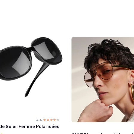
4.4
☆☆☆☆☆
★★★★★
de Soleil Femme Polarisées