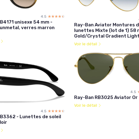
4.5
☆☆☆☆☆
★★★★★
B4171 unisexe 54 mm -
Ray-Ban Aviator Montures 
nmetal, verres marron
lunettes Mixte (lot de 1) 58
Gold/Crystal Gradient Light
l
Voir le détail
4.5
Ray-Ban RB3025 Aviator Or
Voir le détail
4.5
☆☆☆☆☆
★★★★★
B3362 - Lunettes de soleil
Noir
l